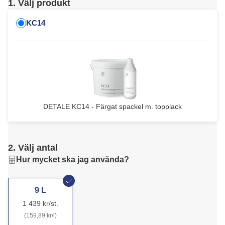
1. Välj produkt
KC14
DETALE KC14 - Färgat spackel m. topplack
2. Välj antal
Hur mycket ska jag använda?
9 L
1 439 kr/st.
(159,89 kr/l)