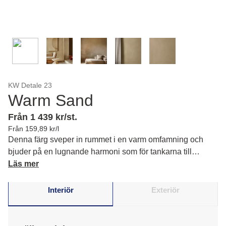
KW Detale 23
Warm Sand
Från 1 439 kr/st.
Från 159,89 kr/l
Denna färg sveper in rummet i en varm omfamning och
bjuder på en lugnande harmoni som för tankarna till
stillsamma naturstunder.
Läs mer
Interiör
Exteriör