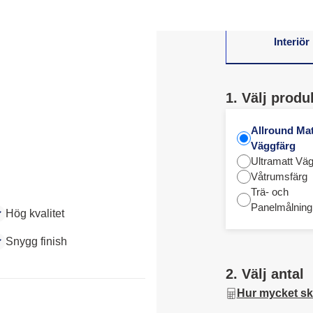
Interiör
1. Välj produ
Allround Mat
Väggfärg
Ultramatt Väg
Våtrumsfärg
Trä- och
Panelmålning
Hög kvalitet
Snygg finish
2. Välj antal
Hur mycket sk