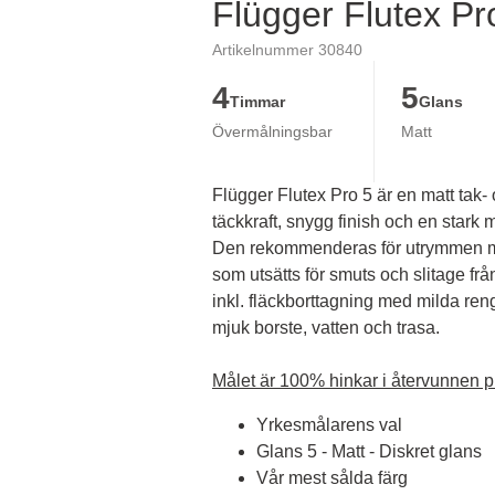
Flügger Flutex Pr
Artikelnummer 30840
4
5
Timmar
Glans
Övermålningsbar
Matt
Flügger Flutex Pro 5 är en matt tak-
täckkraft, snygg finish och en stark mi
Den rekommenderas för utrymmen me
som utsätts för smuts och slitage fr
inkl. fläckborttagning med milda ren
mjuk borste, vatten och trasa.

Målet är 100% hinkar i återvunnen pl
Yrkesmålarens val
Glans 5 - Matt - Diskret glans
Vår mest sålda färg