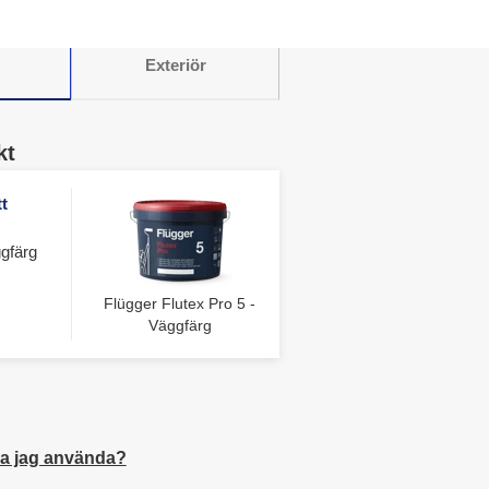
Exteriör
kt
t
gfärg
Flügger Flutex Pro 5 -
Väggfärg
a jag använda?