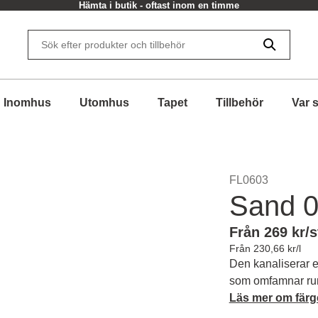
Hämta i butik - oftast inom en timme
Inomhus
Utomhus
Tapet
Tillbehör
Var 
FL0603
Sand 
Från 269 kr/s
Från 230,66 kr/l
Den kanaliserar e
som omfamnar rum
Läs mer om färg