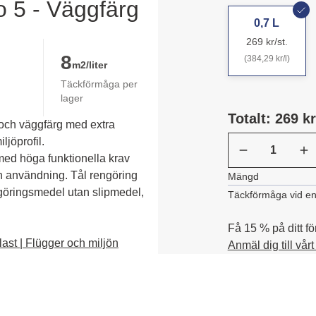
o 5 - Väggfärg
0,7 L
269 kr/st.
8
(384,29 kr/l)
m2/liter
Täckförmåga per
lager
Totalt: 269 kr
 och väggfärg med extra
ljöprofil.
d höga funktionella krav 
ån användning. Tål rengöring 
Mängd
göringsmedel utan slipmedel, 
Täckförmåga vid en
Få 15 % på ditt fö
ast | Flügger och miljön
Anmäl dig till vår