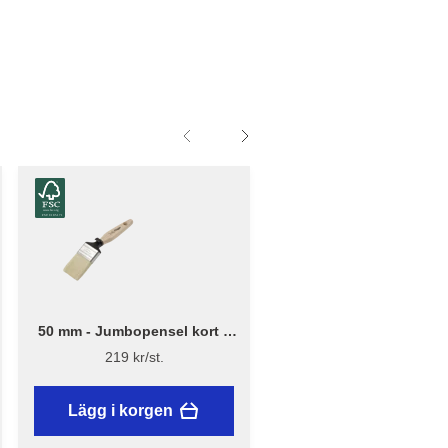
50 mm - Jumbopensel kort –
50 mm - Jumbopensel k
Flügger Excellence
Flügger Pro Series
219 kr/st.
179 kr/st.
Lägg i korgen
Lägg i korgen