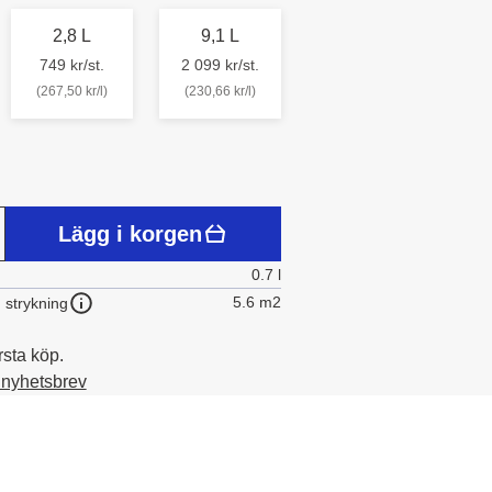
2,8 L
9,1 L
749 kr/st.
2 099 kr/st.
(267,50 kr/l)
(230,66 kr/l)
Lägg i korgen
0.7 l
5.6 m2
 strykning
rsta köp.
t nyhetsbrev