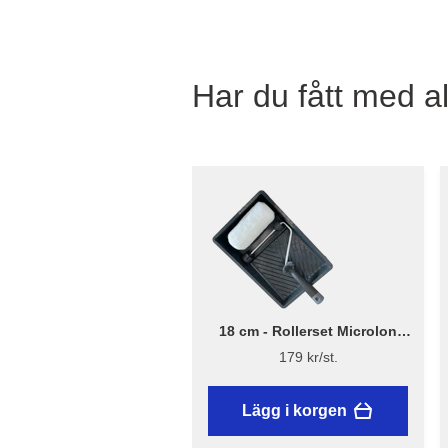
Har du fått med al
18 cm - Rollerset Microlon
Rough Ø38mm - Flügger
179 kr/st.
Lägg i korgen