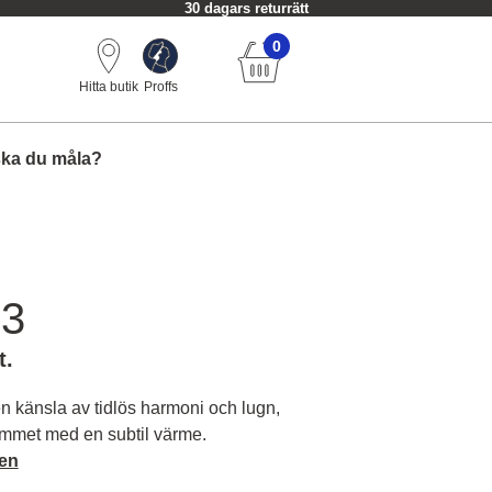
30 dagars returrätt
0
Hitta butik
Proffs
ska du måla?
03
t.
n känsla av tidlös harmoni och lugn,
met med en subtil värme.
en