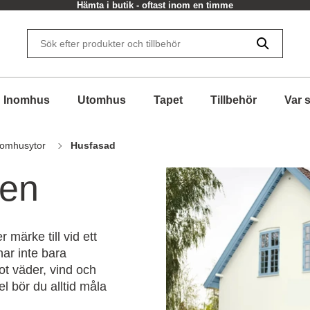
Hämta i butik - oftast inom en timme
Inomhus
Utomhus
Tapet
Tillbehör
Var 
omhusytor
Husfasad
den
 märke till vid ett
ar inte bara
t väder, vind och
l bör du alltid måla