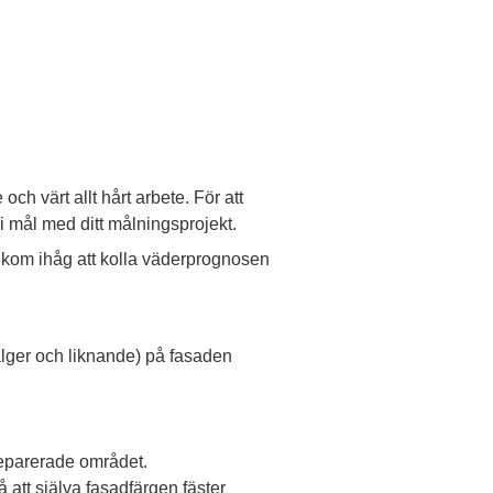
ch värt allt hårt arbete. För att
 i mål med ditt målningsprojekt.
å kom ihåg att kolla väderprognosen
 alger och liknande) på fasaden
reparerade området.
å att själva fasadfärgen fäster