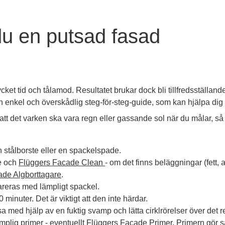
du en putsad fasad
t tid och tålamod. Resultatet brukar dock bli tillfredsställande o
t en enkel och överskådlig steg-för-steg-guide, som kan hjälpa dig
att det varken ska vara regn eller gassande sol när du målar, s
en stålborste eller en spackelspade.
e och
Flüggers Facade Clean
- om det finns beläggningar (fett,
de Algborttagare
.
areras med lämpligt spackel.
minuter. Det är viktigt att den inte härdar.
a med hjälp av en fuktig svamp och lätta cirklrörelser över det 
plig primer - eventuellt
Flüggers Facade Primer
. Primern gör s