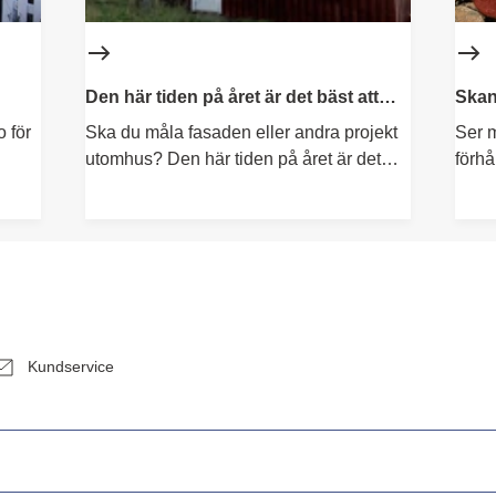
Den här tiden på året är det bäst att
Skan
måla
 för
Ska du måla fasaden eller andra projekt
Ser m
utomhus? Den här tiden på året är det
förhå
bäst att måla.
kulör
skand
två kl
Kundservice