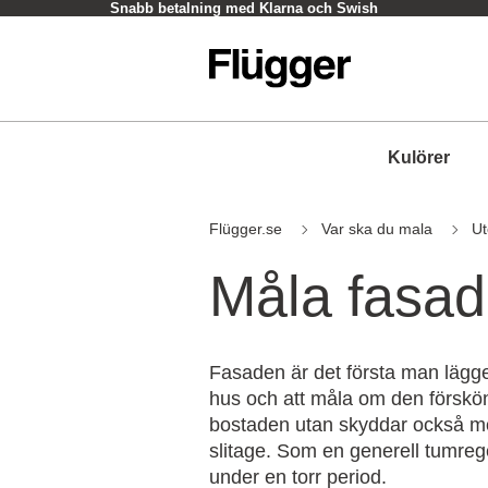
Snabb betalning med Klarna och Swish
Kulörer
Flügger.se
Var ska du mala
Ut
Måla fasa
Fasaden är det första man lägger
hus och att måla om den förskön
bostaden utan skyddar också mo
slitage. Som en generell tumrege
under en torr period.