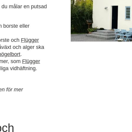
r du målar en putsad
 borste eller
rste och
Flügger
åväxt och alger ska
mögelbort
.
imer, som
Flügger
liga vidhäftning.
en för mer
och