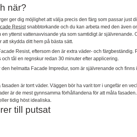
ch när?
ger ger dig möjlighet att välja precis den färg som passar just d
cade Resist
snabbtorkande och du kan arbeta med den även om 
u en ytterst vattenavvisande yta som samtidigt är självrenande. O
att skydda ditt hem på bästa sätt.
acade Resist, eftersom den är extra väder- och färgbeständig. F
 och tål en regnskur redan 30 minuter efter applicering.
ör den helmatta Facade Impredur, som är självrenande och finns 
a fasaden är torrt väder. Väggen bör ha varit torr i ungefär en v
rader är de mest gynnsamma förhållandena för att måla fasaden
er tidig höst idealiska.
er till putsat