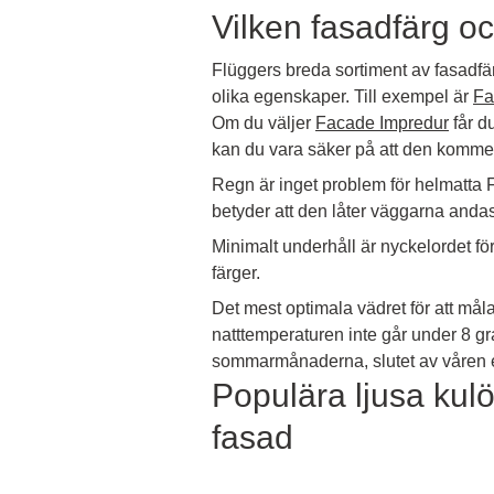
Vilken fasadfärg o
Flüggers breda sortiment av fasadfär
olika egenskaper. Till exempel är
Fa
Om du väljer
Facade Impredur
får d
kan du vara säker på att den kommer 
Regn är inget problem för helmatta F
betyder att den låter väggarna andas
Minimalt underhåll är nyckelordet f
färger.
Det mest optimala vädret för att mål
natttemperaturen inte går under 8 g
sommarmånaderna, slutet av våren ell
Populära ljusa kulör
fasad