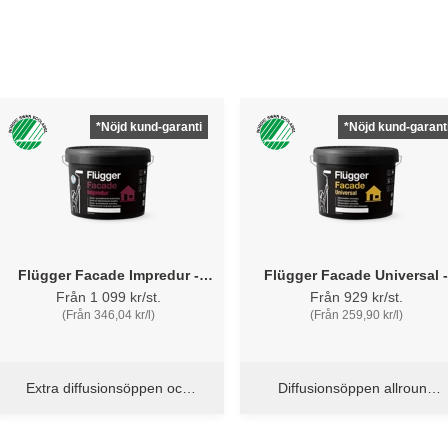
*Nöjd kund-garanti
*Nöjd kund-garant
Flügger Facade Impredur -
Flügger Facade Universal -
Fasadfärg
Putsfärg
Från 1 099 kr/st.
Från 929 kr/st.
(Från 346,04 kr/l)
(Från 259,90 kr/l)
Extra diffusionsöppen och
Diffusionsöppen allround
självrengörande fasadfärg
fasadfärg - kan brytas