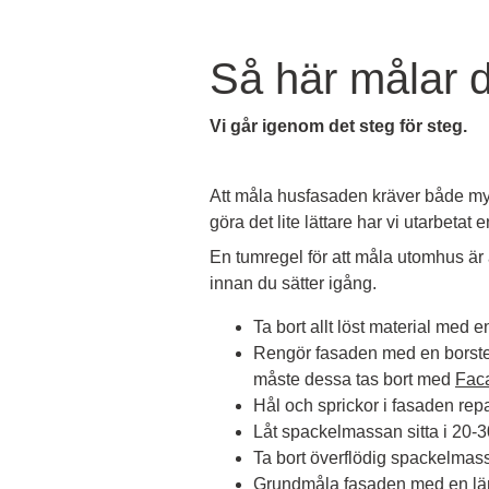
Så här målar 
Vi går igenom det steg för steg.
Att måla husfasaden kräver både mycke
göra det lite lättare har vi utarbeta
En tumregel för att måla utomhus är 
innan du sätter igång.
Ta bort allt löst material med 
Rengör fasaden med en borst
måste dessa tas bort med
Faca
Hål och sprickor i fasaden rep
Låt spackelmassan sitta i 20-30 
Ta bort överflödig spackelmass
Grundmåla fasaden med en läm