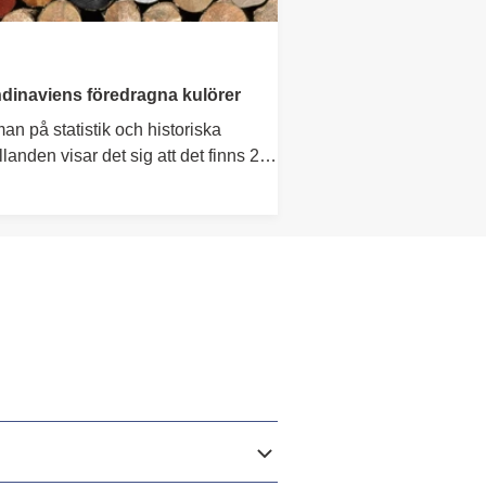
dinaviens föredragna kulörer
an på statistik och historiska
llanden visar det sig att det finns 20
er som typiskt används på
inaviska fasader – svart och vit är
ara favoriter.