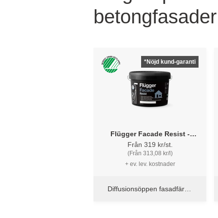
betongfasader
*Nöjd kund-garanti
Flügger Facade Resist -
Fasadfärg
Från 319 kr/st.
(Från 313,08 kr/l)
+ ev. lev. kostnader
Diffusionsöppen fasadfärg -
tål regn 30 minuter efter
applicering