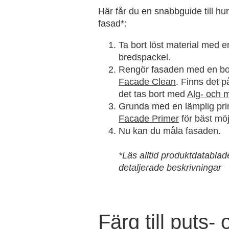
Här får du en snabbguide till hu
fasad*:
Ta bort löst material med en
bredspackel.
Rengör fasaden med en bo
Facade Clean
. Finns det p
det tas bort med
Alg- och 
Grunda med en lämplig pr
Facade Primer
för bäst möj
Nu kan du måla fasaden.
*Läs alltid produktdatablad
detaljerade beskrivningar
Färg till puts- 