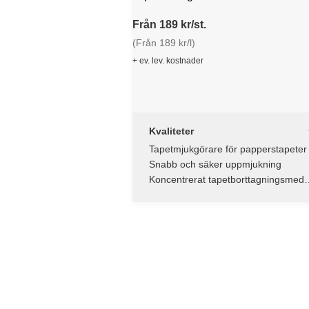
Från 189 kr/st.
(Från 189 kr/l)
+ ev. lev. kostnader
Kvaliteter
Tapetmjukgörare för papperstapeter
Snabb och säker uppmjukning
Koncentrerat tapetborttagningsmedel
späd med vatten