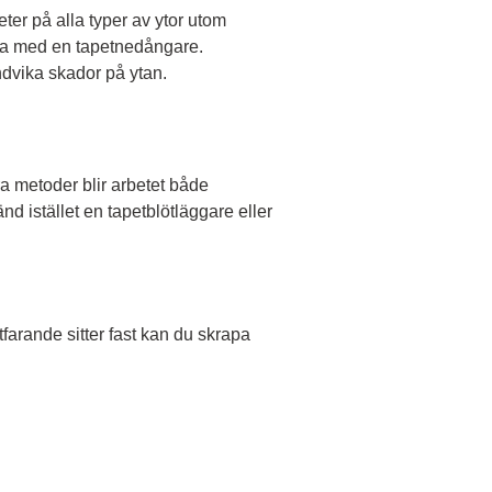
ter på alla typer av ytor utom
rna med en tapetnedångare.
ndvika skador på ytan.
ra metoder blir arbetet både
d istället en tapetblötläggare eller
tfarande sitter fast kan du skrapa