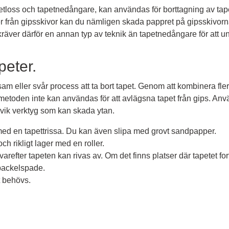
etloss och tapetnedångare, kan användas för borttagning av tape
ter från gipsskivor kan du nämligen skada pappret på gipsskivo
räver därför en annan typ av teknik än tapetnedångare för att u
peter.
gsam eller svår process att ta bort tapet. Genom att kombinera fle
metoden inte kan användas för att avlägsna tapet från gips. Använ
ndvik verktyg som kan skada ytan.
med en tapettrissa. Du kan även slipa med grovt sandpapper.
och rikligt lager med en roller.
varefter tapeten kan rivas av. Om det finns platser där tapetet for
packelspade.
 behövs.