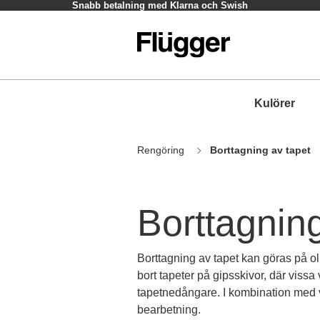
Snabb betalning med Klarna och Swish
Kulörer
Rengöring
Borttagning av tapet
Borttagning
Borttagning av tapet kan göras på olika
bort tapeter på gipsskivor, där viss
tapetnedångare. I kombination med ve
bearbetning.