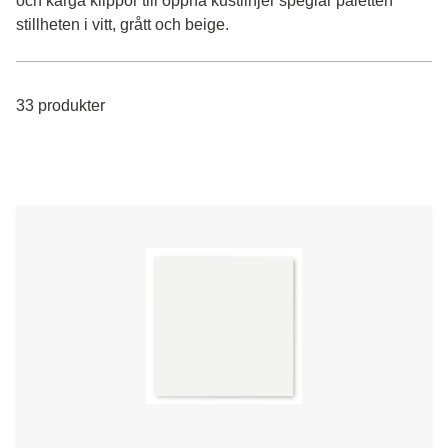
och karga klippor till öppna kustlinjer speglar paletten
stillheten i vitt, grått och beige.
33 produkter