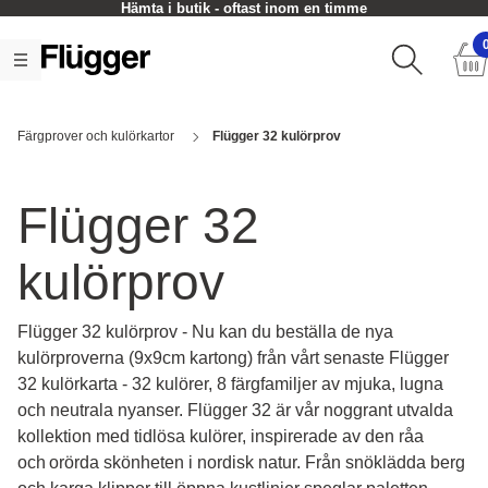
Hämta i butik - oftast inom en timme
Färgprover och kulörkartor
Flügger 32 kulörprov
Flügger 32
kulörprov
Flügger 32 kulörprov - Nu kan du beställa de nya
kulörproverna (9x9cm kartong) från vårt senaste Flügger
32 kulörkarta - 32 kulörer, 8 färgfamiljer av mjuka, lugna
och neutrala nyanser. Flügger 32 är vår noggrant utvalda
kollektion med tidlösa kulörer, inspirerade av den råa
och orörda skönheten i nordisk natur. Från snöklädda berg