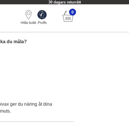
30 dagars returrätt
0
Hitta butik
Proffs
ska du måla?
vax ger du näring åt dina
smuts.