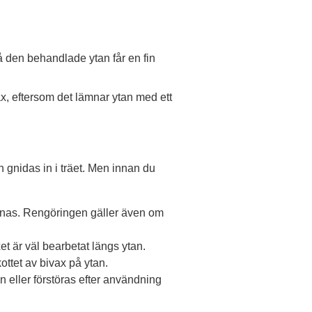
så den behandlade ytan får en fin
x, eftersom det lämnar ytan med ett
h gnidas in i träet. Men innan du
gsnas. Rengöringen gäller även om
xet är väl bearbetat längs ytan.
kottet av bivax på ytan.
n eller förstöras efter användning