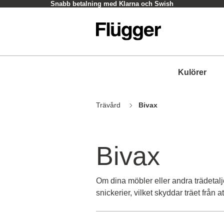
Snabb betalning med Klarna och Swish
Kulörer
Trävård
Bivax
Bivax
Om dina möbler eller andra trädetal
snickerier, vilket skyddar träet från 