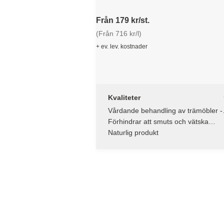
Från 179 kr/st.
(Från 716 kr/l)
+ ev. lev. kostnader
Kvaliteter
Vårdande behandling av trämöbler -
inomhus
Förhindrar att smuts och vätska
tränger in
Naturlig produkt