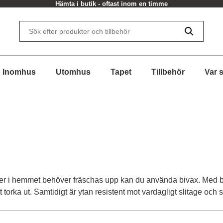
Hämta i butik - oftast inom en timme
Inomhus
Utomhus
Tapet
Tillbehör
Var 
jer i hemmet behöver fräschas upp kan du använda bivax. Med bi
att torka ut. Samtidigt är ytan resistent mot vardagligt slitage och 