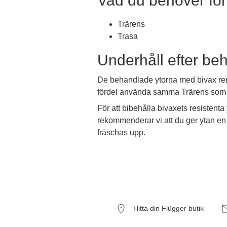
Vad du behöver för
Trärens
Trasa
Underhåll efter be
De behandlade ytorna med bivax ren
fördel använda samma Trärens som 
För att bibehålla bivaxets resistenta 
rekommenderar vi att du ger ytan en
fräschas upp.
Hitta din Flügger butik