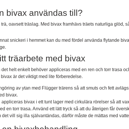
an bivax användas till?
trä, oavsett träslag. Med bivax framhävs träets naturliga glöd, 
annat snickeri i hemmet kan du med fördel använda flytande biva
ge.
tt träarbete med bivax
m det helt enkelt behöver appliceras med en ren och torr trasa oc
ivax är det viktigt med lite förberedelse.
engöring av ytan med Flügger trärens så att smuts och fett avlä
ed bivax.
ng appliceras bivax i ett tunt lager med cirkulära rörelser så att va
 en torr trasa. Använd ett lätt tryck så att du återigen får övers
et vill sig illa självantändas, därför måste de mättas med vatte