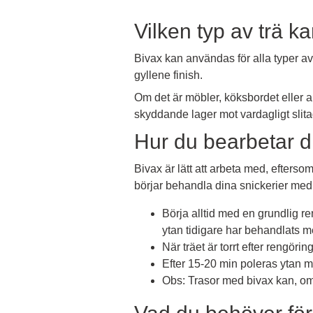
Vilken typ av trä k
Bivax kan användas för alla typer av 
gyllene finish.
Om det är möbler, köksbordet eller 
skyddande lager mot vardagligt slita
Hur du bearbetar di
Bivax är lätt att arbeta med, efterso
börjar behandla dina snickerier med b
Börja alltid med en grundlig r
ytan tidigare har behandlats m
När träet är torrt efter rengöri
Efter 15-20 min poleras ytan med
Obs: Trasor med bivax kan, om d