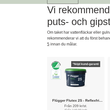
Vi rekommende
puts- och gips
Om taket har vattenfläckar eller guln
rekommenderar vi att du först beha
5
innan du målar.
*Nöjd kund-garanti
Flügger Flutex 2S - Reflexfri
takfärg
Från 209 kr/st.