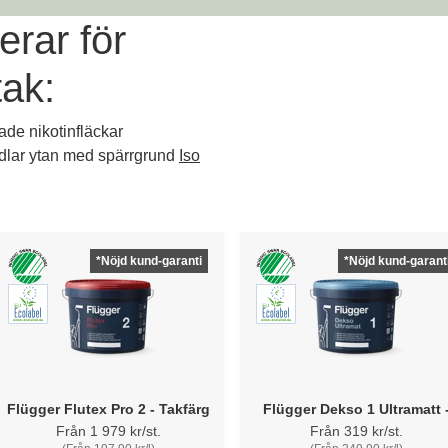
rar för
tak:
ade nikotinfläckar
ndlar ytan med spärrgrund
Iso
*Nöjd kund-garanti
*Nöjd kund-garant
Flügger Flutex Pro 2 - Takfärg
Flügger Dekso 1 Ultramatt 
Tak-/väggfärg
Från 1 979 kr/st.
Från 319 kr/st.