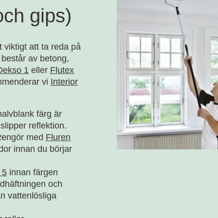
och gips)
 viktigt att ta reda på
 består av betong,
Dekso 1
eller
Flutex
kommenderar vi
Interior
 halvblank färg är
 slipper reflektion.
. Rengör med
Fluren
dor innan du börjar
 5
innan färgen
vidhäftningen och
 vattenlösliga