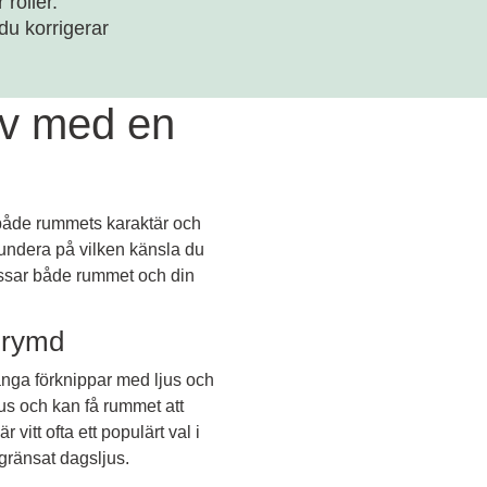
roller.
du korrigerar
liv med en
r både rummets karaktär och
 fundera på vilken känsla du
assar både rummet och din
v rymd
 många förknippar med ljus och
jus och kan få rummet att
 vitt ofta ett populärt val i
gränsat dagsljus.