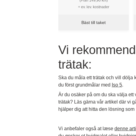
(Från 149,90 kr/l)
+ ev. lev. kostnader
Bäst till taket
Vi rekommende
trätak:
Ska du måla ett trätak och vill dölja
du först grundmålar med
Iso 5
.
Är du osäker på om du ska välja ett v
trätak? Läs gärna vår artikel där vi
hjälper dig att hitta den lösning som 
Vi anbefaler også at læse
denne arti
du ønsker et hvidmalet eller hvidpigm