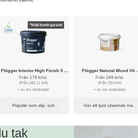
*Nöjd kund-garanti
Flügger Interior High Finish 5 -
Flügger Natural Wood Vit -
Snickerifärg
Panellack
Från 179 kr/st.
Från 249 kr/st.
(Från 280,11 kr/l)
(Från 253 kr/l)
+ ev. lev. kostnader
+ ev. lev. kostnader
Populär som slip- och
Ger ett ljust utseende med
mellanstrykningsfärg
synlig trästruktur
u tak