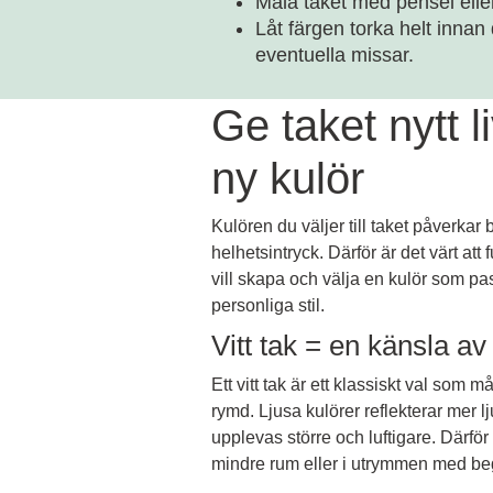
Måla taket med pensel eller 
Låt färgen torka helt innan 
eventuella missar.
Ge taket nytt 
ny kulör
Kulören du väljer till taket påverka
helhetsintryck. Därför är det värt att
vill skapa och välja en kulör som p
personliga stil.
Vitt tak = en känsla a
Ett vitt tak är ett klassiskt val som
rymd. Ljusa kulörer reflekterar mer l
upplevas större och luftigare. Därför är
mindre rum eller i utrymmen med be