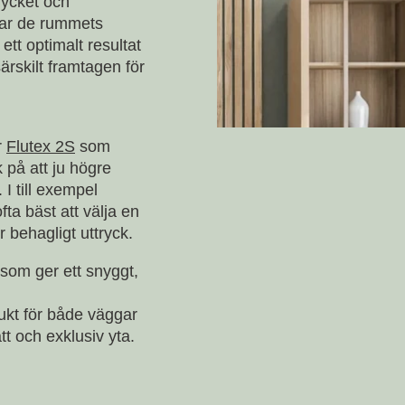
rycket och
ar de rummets
ett optimalt resultat
ärskilt framtagen för
r
Flutex 2S
som
 på att ju högre
 I till exempel
ta bäst att välja en
 behagligt uttryck.
g som ger ett snyggt,
kt för både väggar
t och exklusiv yta.