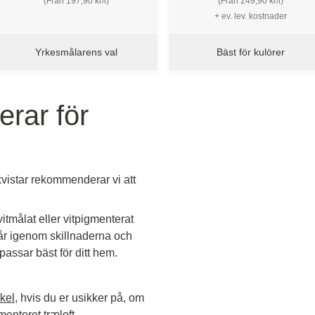
(Från 197,90 kr/l)
(Från 249,90 kr/l)
+ ev. lev. kostnader
Yrkesmålarens val
Bäst för kulörer
rar för
 kvistar rekommenderar vi att
itmålat eller vitpigmenterat
 går igenom skillnaderna och
passar bäst för ditt hem.
kel
, hvis du er usikker på, om
enteret træloft.