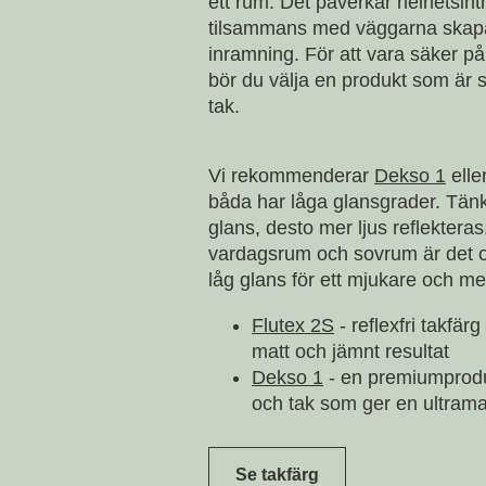
ett rum. Det påverkar helhetsint
tilsammans med väggarna skap
inramning. För att vara säker på 
bör du välja en produkt som är s
tak.
Vi rekommenderar
Dekso 1
elle
båda har låga glansgrader. Tänk
glans, desto mer ljus reflekteras.
vardagsrum och sovrum är det of
låg glans för ett mjukare och mer
Flutex 2S
- reflexfri takfär
matt och jämnt resultat
Dekso 1
- en premiumprodu
och tak som ger en ultramat
Se takfärg