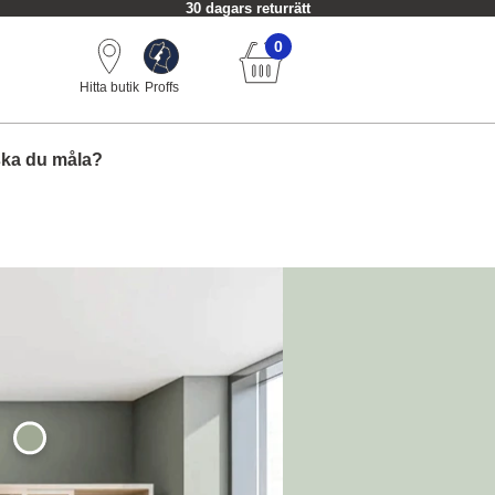
30 dagars returrätt
0
Hitta butik
Proffs
ska du måla?