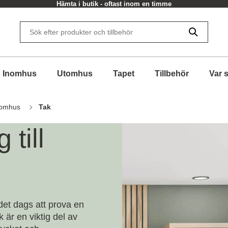
Hämta i butik - oftast inom en timme
Inomhus
Utomhus
Tapet
Tillbehör
Var 
nomhus
Tak
 till
det dags att prova en
k är en viktig del av