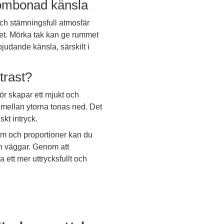
 ombonad känsla
h stämningsfull atmosfär
aket. Mörka tak kan ge rummet
bjudande känsla, särskilt i
trast?
ör skapar ett mjukt och
mellan ytorna tonas ned. Det
kt intryck.
orm och proportioner kan du
h väggar. Genom att
 ett mer uttrycksfullt och