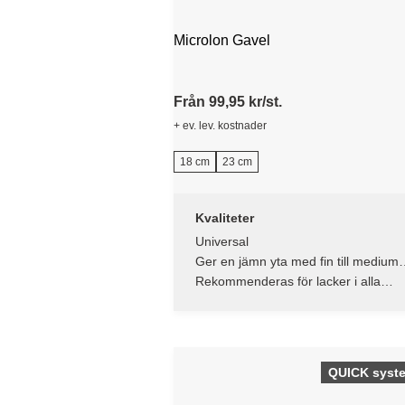
Microlon Gavel
Från 99,95 kr/st.
+ ev. lev. kostnader
18 cm
23 cm
Kvaliteter
Universal
Ger en jämn yta med fin till medium
struktur
Rekommenderas för lacker i alla
glansnivåer och färger med
glansnivåer från helmatt till halvmatt.
QUICK syst