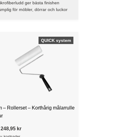
krofiberludd ger bästa finishen
mplig för möbler, dörrar och luckor
QUICK system
 – Rollerset – Korthårig målarrulle
ur
 248,95 kr
ev. kostnader