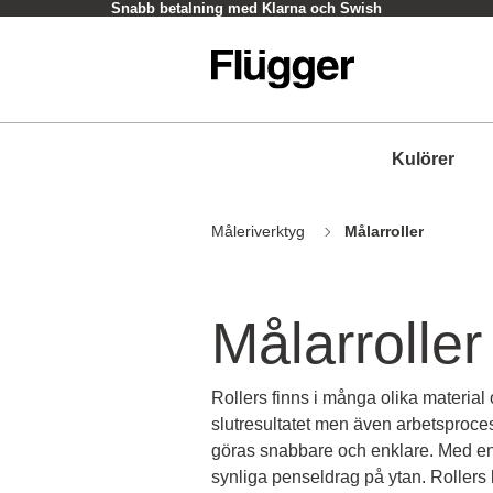
Snabb betalning med Klarna och Swish
Kulörer
Måleriverktyg
Målarroller
Målarroller
Rollers finns i många olika material 
slutresultatet men även arbetsproce
göras snabbare och enklare. Med en r
synliga penseldrag på ytan. Rollers 