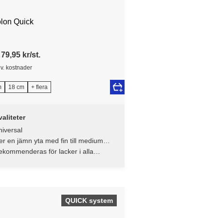
olon Quick
79,95 kr/st.
ev. kostnader
m
18 cm
+ flera
aliteter
iversal
r en jämn yta med fin till medium
ruktur
kommenderas för lacker i alla
lansnivåer och färger med
ansnivåer från helmatt till halvmatt.
QUICK system