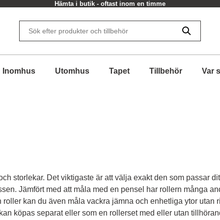
Hämta i butik - oftast inom en timme
Inomhus
Utomhus
Tapet
Tillbehör
Var 
och storlekar. Det viktigaste är att välja exakt den som passar di
ssen. Jämfört med att måla med en pensel har rollern många and
oller kan du även måla vackra jämna och enhetliga ytor utan ris
kan köpas separat eller som en rollerset med eller utan tillhöran