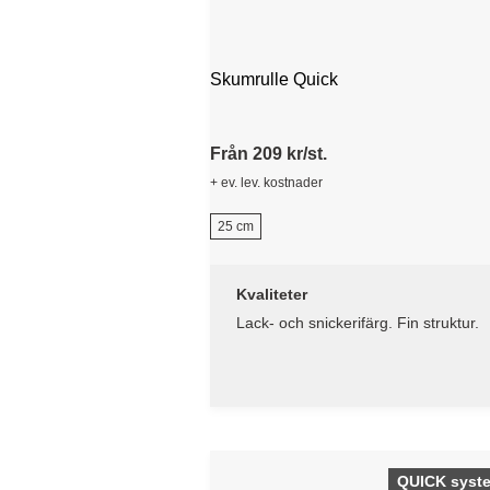
Skumrulle Quick
Från 209 kr/st.
+ ev. lev. kostnader
25 cm
Kvaliteter
Lack- och snickerifärg. Fin struktur.
QUICK syst