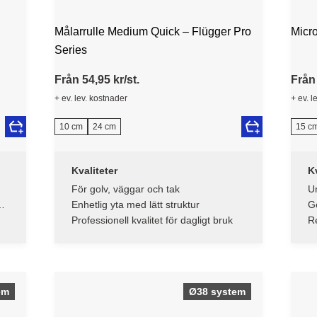
Målarrulle Medium Quick – Flügger Pro
Micr
Series
Från 54,95 kr/st.
Från 
+ ev. lev. kostnader
+ ev. l
10 cm
24 cm
15 c
Kvaliteter
Kv
För golv, väggar och tak
Un
Enhetlig yta med lätt struktur
Ge
st
Professionell kvalitet för dagligt bruk
Re
g
gl
em
Ø38 system