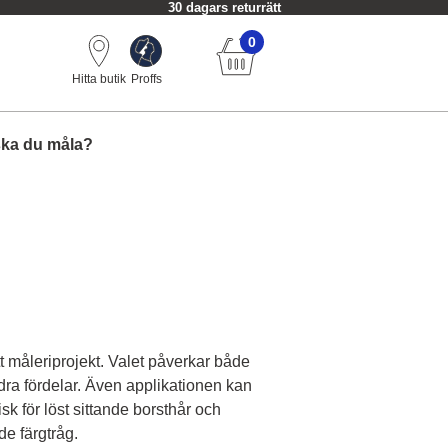
30 dagars returrätt
0
Hitta butik
Proffs
ska du måla?
tt måleriprojekt. Valet påverkar både
ra fördelar. Även applikationen kan
k för löst sittande borsthår och
de färgtråg.