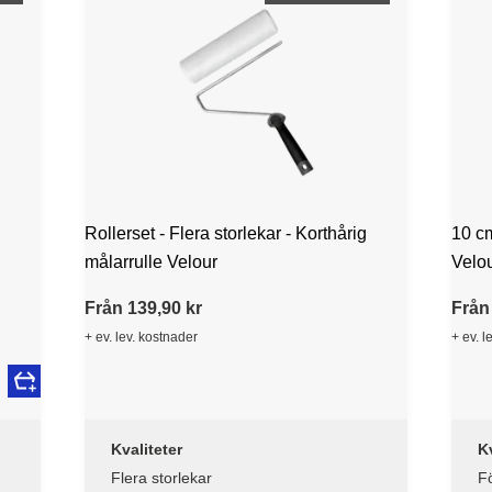
Rollerset - Flera storlekar - Korthårig
10 cm
målarrulle Velour
Velo
Från 139,90 kr
Från
+ ev. lev. kostnader
+ ev. l
Kvaliteter
Kv
Flera storlekar
Fö