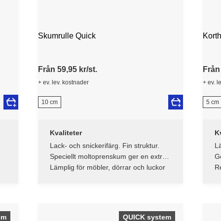
Skumrulle Quick
Korth
Från 59,95 kr/st.
Från 
+ ev. lev. kostnader
+ ev. l
10 cm
5 cm
Kvaliteter
Kv
Lack- och snickerifärg. Fin struktur.
Lä
Speciellt moltoprenskum ger en extra
Ge
slät finish
Lämplig för möbler, dörrar och luckor
R
la
ha
em
QUICK system