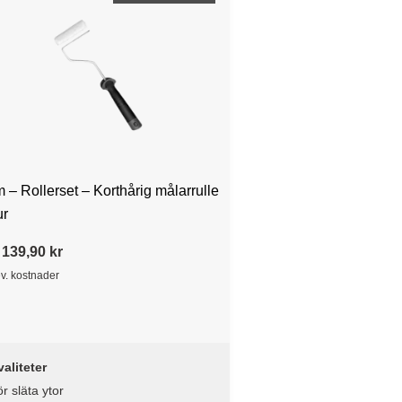
 – Rollerset – Korthårig målarrulle
ur
 139,90 kr
ev. kostnader
aliteter
r släta ytor