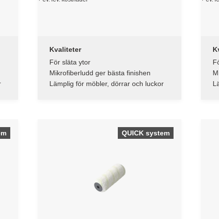
Kvaliteter
Kv
För släta ytor
Fö
Mikrofiberludd ger bästa finishen
Mi
r
Lämplig för möbler, dörrar och luckor
Lä
em
QUICK system