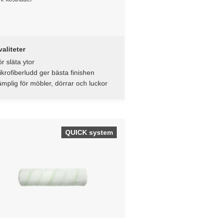
aliteter
r släta ytor
krofiberludd ger bästa finishen
mplig för möbler, dörrar och luckor
QUICK system