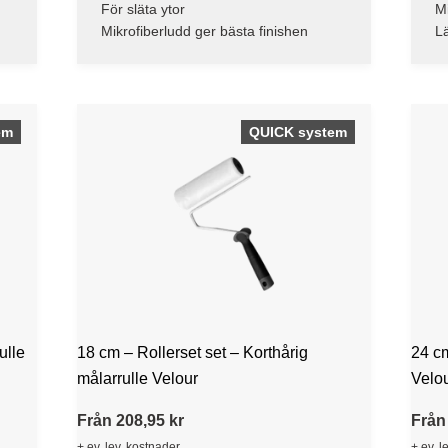
För släta ytor
Mi
Mikrofiberludd ger bästa finishen
Lä
em
QUICK system
ulle
18 cm – Rollerset set – Korthårig
24 cm
målarrulle Velour
Velo
Från 208,95 kr
Från
+ ev. lev. kostnader
+ ev. l