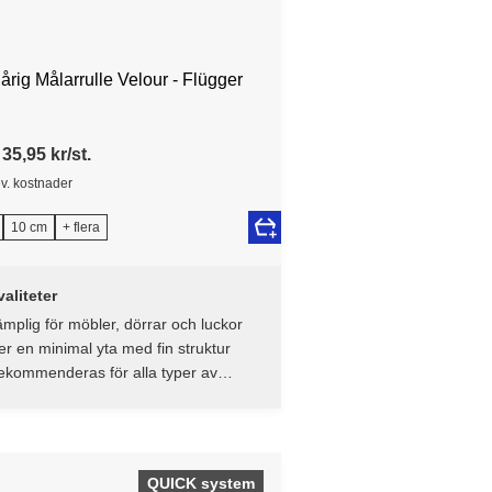
årig Målarrulle Velour - Flügger
35,95 kr/st.
ev. kostnader
10 cm
+ flera
aliteter
mplig för möbler, dörrar och luckor
r en minimal yta med fin struktur
ekommenderas för alla typer av
cker och färger med glansnivåer från
lvmatt till blank.
QUICK system