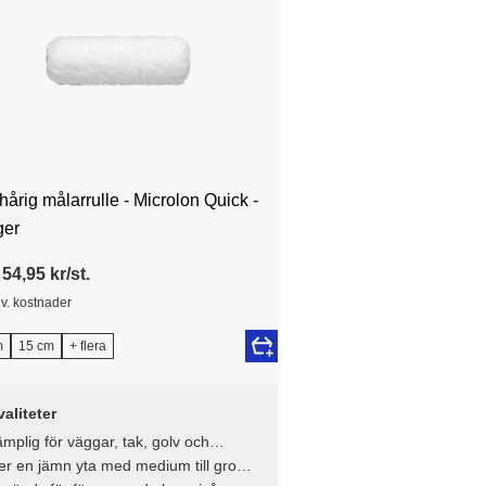
årig målarrulle - Microlon Quick -
ger
54,95 kr/st.
ev. kostnader
m
15 cm
+ flera
aliteter
mplig för väggar, tak, golv och
ickerier
r en jämn yta med medium till grov
ruktur