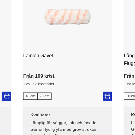
Lamlon Gavel
Långh
Flüg
Från 109 kr/st.
Från 
+ ev. lev. kostnader
+ ev. l
18 cm
23 cm
10 c
Kvaliteter
Kv
Lämplig för väggar, tak och fasader
Lä
sn
Ger en tydlig yta med grov struktur
Ge
st