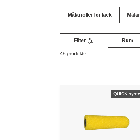
Målarroller för lack
Målarr
Filter
Rum
48 produkter
QUICK syst