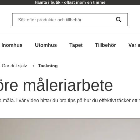
Hämta i butik - oftast inom en timme
Inomhus
Utomhus
Tapet
Tillbehör
Var 
Gor det sjalv
Tackning
öre måleriarbete
 måla. I vår video hittar du bra tips på hur du effektivt täcker e