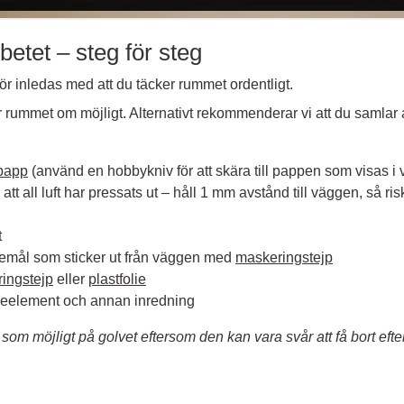
betet ‒ steg för steg
ör inledas med att du täcker rummet ordentligt.
ur rummet om möjligt. Alternativt rekommenderar vi att du samlar allt
papp
(använd en hobbykniv för att skära till pappen som visas i 
att all luft har pressats ut ‒ håll 1 mm avstånd till väggen, så ris
t
remål som sticker ut från väggen med
maskeringstejp
ingstejp
eller
plastfolie
rmeelement och annan inredning
d som möjligt på golvet eftersom den kan vara svår att få bort efter