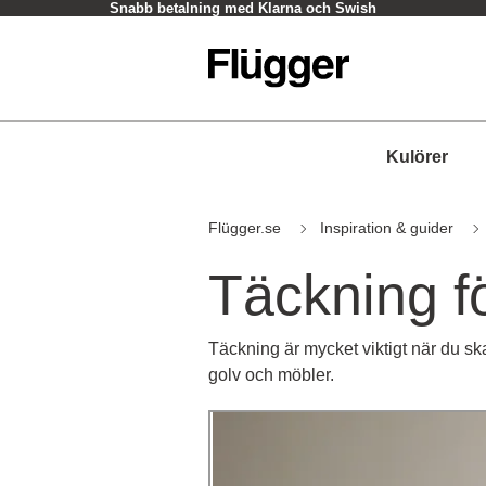
Snabb betalning med Klarna och Swish
Kulörer
Flügger.se
Inspiration & guider
Täckning f
Täckning är mycket viktigt när du ska
golv och möbler.