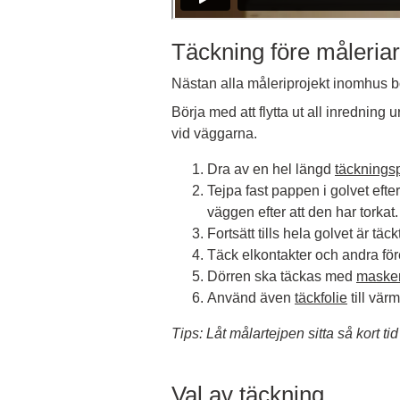
Täckning före måleriar
Nästan alla måleriprojekt inomhus b
Börja med att flytta ut all inredning 
vid väggarna.
Dra av en hel längd
täcknings
Tejpa fast pappen i golvet efter 
väggen efter att den har torkat.
Fortsätt tills hela golvet är täck
Täck elkontakter och andra fö
Dörren ska täckas med
masker
Använd även
täckfolie
till vä
Tips: Låt målartejpen sitta så kort ti
Val av täckning