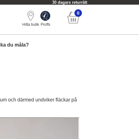
30 dagars returrätt
0
Hitta butik
Proffs
ska du måla?
tt rum och därmed undviker fläckar på