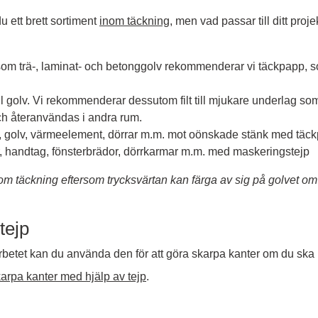
du ett brett sortiment
inom täckning
, men vad passar till ditt proj
g som trä-, laminat- och betonggolv rekommenderar vi täckpapp, 
l golv. Vi rekommenderar dessutom filt till mjukare underlag so
ch återanvändas i andra rum.
, golv, värmeelement, dörrar m.m. mot oönskade stänk med täckp
r, handtag, fönsterbrädor, dörrkarmar m.m. med maskeringstejp
om täckning eftersom trycksvärtan kan färga av sig på golvet om t
tejp
rbetet kan du använda den för att göra skarpa kanter om du ska m
arpa kanter med hjälp av tejp
.