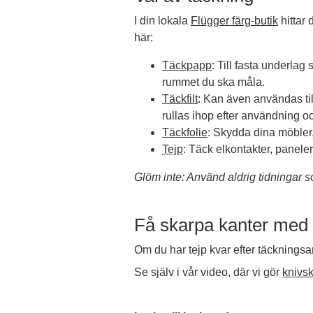
I din lokala
Flügger färg-butik
hittar 
här:
Täckpapp
: Till fasta underla
rummet du ska måla.
Täckfilt
: Kan även användas til
rullas ihop efter användning o
Täckfolie
: Skydda dina möbler
Tejp
: Täck elkontakter, panele
Glöm inte: Använd aldrig tidningar s
Få skarpa kanter med 
Om du har tejp kvar efter täckningsa
Se själv i vår video, där vi gör
knivsk