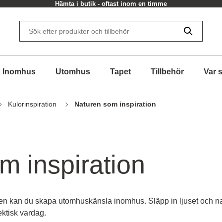
Hämta i butik - oftast inom en timme
Inomhus
Utomhus
Tapet
Tillbehör
Var 
Kulorinspiration
Naturen som inspiration
m inspiration
 kan du skapa utomhuskänsla inomhus. Släpp in ljuset och nature
hektisk vardag.