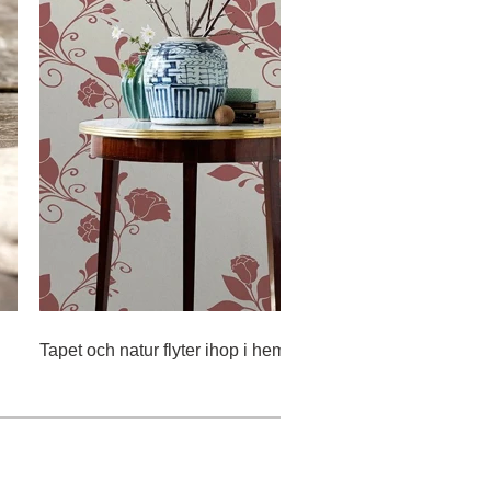
Tapet och natur flyter ihop i hemmet.
Med s
nature