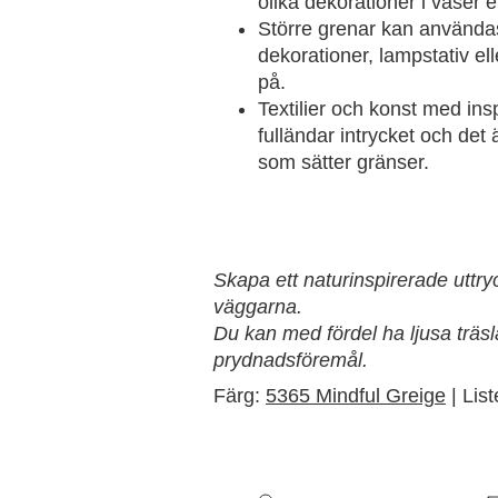
olika dekorationer i vaser e
Större grenar kan användas
dekorationer, lampstativ el
på.
Textilier och konst med ins
fulländar intrycket och det ä
som sätter gränser.
Skapa ett naturinspirerade uttry
väggarna.
Du kan med fördel ha ljusa träsl
prydnadsföremål.
Färg:
5365 Mindful Greige
| Lis