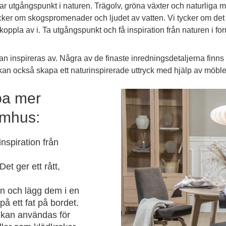
ar utgångspunkt i naturen. Trägolv, gröna växter och naturliga m
 tycker om skogspromenader och ljudet av vatten. Vi tycker om det
pla av i. Ta utgångspunkt och få inspiration från naturen i for
 kan inspireras av. Några av de finaste inredningsdetaljerna fi
u kan också skapa ett naturinspirerade uttryck med hjälp av möbler
pa mer
omhus:
nspiration från
t ger ett rått,
en och lägg dem i en
 på ett fat på bordet.
 kan användas för