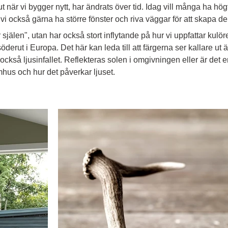
 när vi bygger nytt, har ändrats över tid. Idag vill många ha högt
 vi också gärna ha större fönster och riva väggar för att skapa d
r själen", utan har också stort inflytande på hur vi uppfattar kulö
derut i Europa. Det här kan leda till att färgerna ser kallare ut än
ckså ljusinfallet. Reflekteras solen i omgivningen eller är det 
mhus och hur det påverkar ljuset.