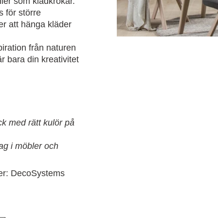
ller som klädkrokar.
 för större
ler att hänga kläder
piration från naturen
r bara din kreativitet
ck med rätt kulör på
ag i möbler och
ter: DecoSystems