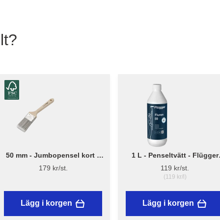
lt?
50 mm - Jumbopensel kort –
1 L - Penseltvätt - Flügger
Flügger Pro Series
Fluren 59
179 kr/st.
119 kr/st.
(119 kr/l)
Lägg i korgen
Lägg i korgen