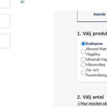
Interiör
1. Välj produ
Kulörprov
Allround Matt
Väggfärg
Ultramatt Väg
Våtrumsfärg
Trä- och
Panelmålning
2. Välj antal
Hur mycket sk