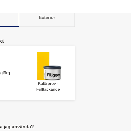
Exteriör
kt
gfärg
Kulörprov -
Fulltäckande
a jag använda?