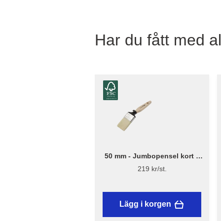
Har du fått med al
50 mm - Jumbopensel kort –
Flügger Excellence
219 kr/st.
Lägg i korgen