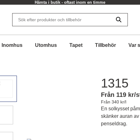
Hämta i butik - oftast inom en timme
Inomhus
Utomhus
Tapet
Tillbehör
Var 
1315
Från 119 kr/s
Från 340 kr/l
En solkysset påm
skänker auran av 
penseldrag.