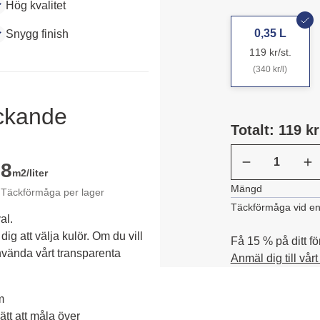
Hög kvalitet
0,35 L
Snygg finish
119 kr/st.
(340 kr/l)
äckande
Totalt: 119 kr
8
m2/liter
Mängd
Täckförmåga per lager
Täckförmåga vid en
al.
dig att välja kulör. Om du vill 
Få 15 % på ditt fö
vända vårt transparenta 
Anmäl dig till vår
m
tt att måla över