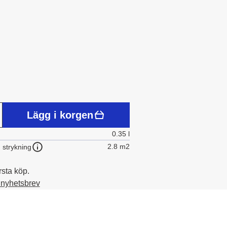
Lägg i korgen
0.35 l
2.8 m2
 strykning
rsta köp.
t nyhetsbrev