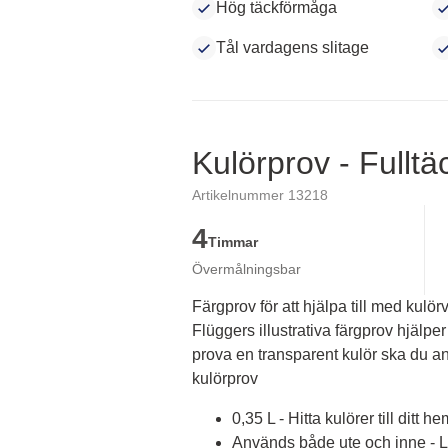
Hög täckförmåga
Tål vardagens slitage
Kulörprov - Fullt
Artikelnummer 13218
4
Timmar
Övermålningsbar
Färgprov för att hjälpa till med kulörv
Flüggers illustrativa färgprov hjälper 
prova en transparent kulör ska du an
kulörprov
0,35 L - Hitta kulörer till ditt he
Används både ute och inne - Lä