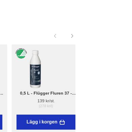
0,5 L - Flügger Fluren 37 -
Liten - B: 10cm x D:
Grundrengöring
12cm - Borsthållare 
139 kr/st.
41,95 kr/st.
(278 kr/l)
Lägg i korgen
Lägg i korgen