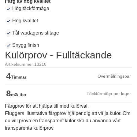
Färg av hög kvalitet
Hög täckförmåga
Hög kvalitet
Tål vardagens slitage
Snygg finish
Kulörprov - Fulltäckande
Artikelnummer 13218
4
Övermålningsbar
Timmar
8
Täckförmåga per lager
m2/liter
Färgprov för att hjälpa till med kulörval.
Flüggers illustrativa färgprov hjälper dig att välja kulör. Om 
du vill prova en transparent kulör ska du använda vårt 
transparenta kulörprov