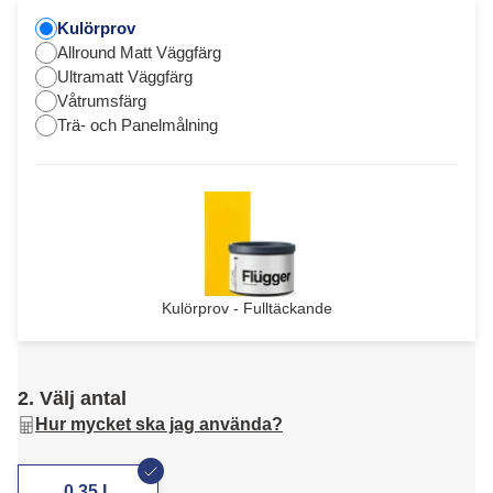
Kulörprov
Allround Matt Väggfärg
Ultramatt Väggfärg
Våtrumsfärg
Trä- och Panelmålning
Kulörprov - Fulltäckande
2. Välj antal
Hur mycket ska jag använda?
0,35 L