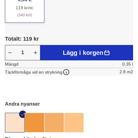
119 kr/st.
(340 kr/l)
Totalt: 119 kr
Lägg i korgen
Mängd
0.35 l
2.8 m2
Täckförmåga vid en strykning
Andra nyanser