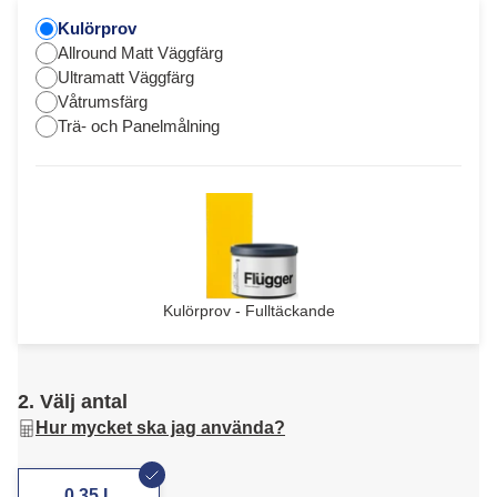
Kulörprov
Allround Matt Väggfärg
Ultramatt Väggfärg
Våtrumsfärg
Trä- och Panelmålning
Kulörprov - Fulltäckande
2. Välj antal
Hur mycket ska jag använda?
0,35 L