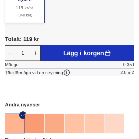
119 kr/st.
(340 kr/l)
Totalt: 119 kr
Lägg i korgen
Mängd
0.35 l
2.8 m2
Täckförmåga vid en strykning
Andra nyanser