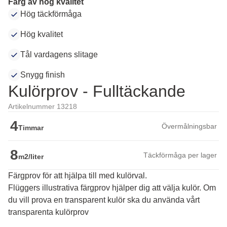
Färg av hög kvalitet
Hög täckförmåga
Hög kvalitet
Tål vardagens slitage
Snygg finish
Kulörprov - Fulltäckande
Artikelnummer 13218
4
Övermålningsbar
Timmar
8
Täckförmåga per lager
m2/liter
Färgprov för att hjälpa till med kulörval.
Flüggers illustrativa färgprov hjälper dig att välja kulör. Om 
du vill prova en transparent kulör ska du använda vårt 
transparenta kulörprov