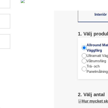
Interiör
1. Välj produ
Allround Mat
Väggfärg
Ultramatt Väg
Våtrumsfärg
Trä- och
Panelmålning
2. Välj antal
Hur mycket sk