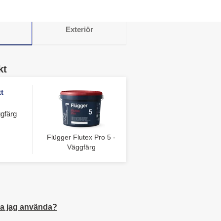
Exteriör
kt
t
gfärg
Flügger Flutex Pro 5 -
Väggfärg
a jag använda?