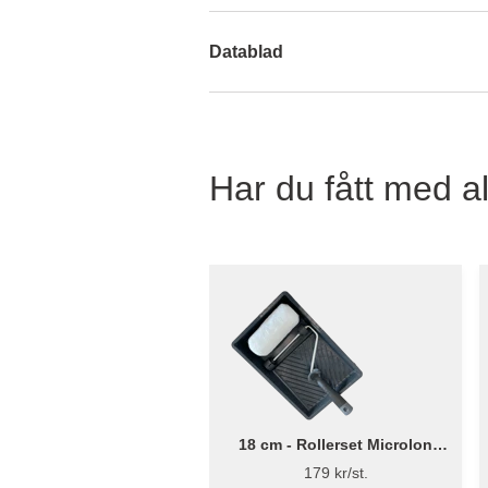
Datablad
Har du fått med al
18 cm - Rollerset Microlon
Rough Ø38mm - Flügger
179 kr/st.