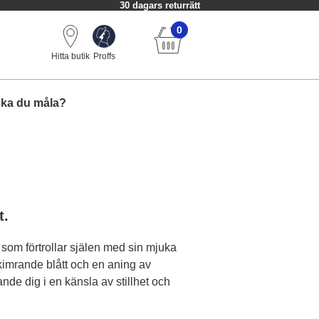
30 dagars returrätt
0
Hitta butik
Proffs
ska du måla?
t.
som förtrollar själen med sin mjuka
imrande blått och en aning av
ande dig i en känsla av stillhet och