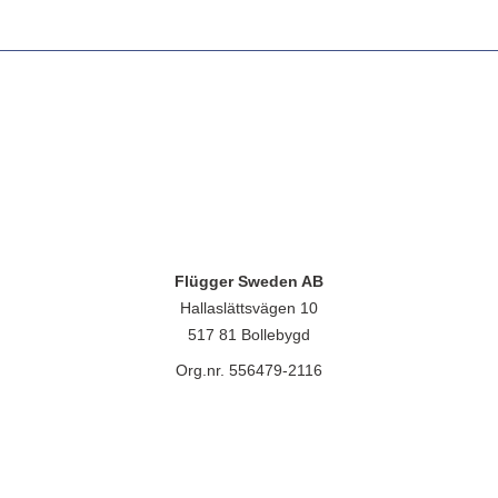
Flügger Sweden AB
Hallaslättsvägen 10
517 81 Bollebygd
Org.nr. 556479-2116
lügger group A/S, Islevdalvej 151, 2610 Rødovre, CVR-nr.: 32788718. 