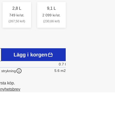
2,8 L
9,1 L
749 kr/st.
2 099 kr/st.
(267,50 kr/l)
(230,66 kr/l)
Lägg i korgen
0.7 l
5.6 m2
 strykning
rsta köp.
t nyhetsbrev