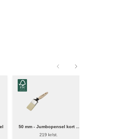
el
50 mm - Jumbopensel kort –
50 mm - Jumbopense
Flügger Excellence
Flügger Pro Ser
219 kr/st.
179 kr/st.