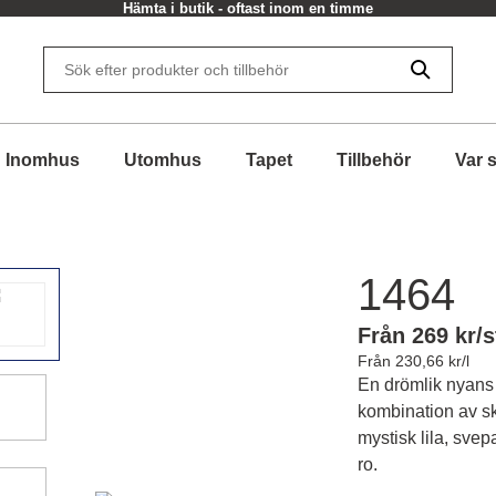
Hämta i butik - oftast inom en timme
Inomhus
Utomhus
Tapet
Tillbehör
Var 
1464
Från 269 kr/s
Från 230,66 kr/l
En drömlik nyans 
kombination av sk
mystisk lila, svep
ro.