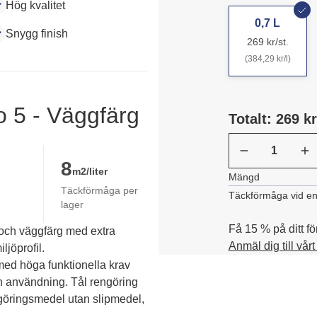
Hög kvalitet
0,7 L
Snygg finish
269 kr/st.
(384,29 kr/l)
o 5 - Väggfärg
Totalt: 269 kr
8
m2/liter
Mängd
Täckförmåga per
Täckförmåga vid en
lager
Få 15 % på ditt fö
 och väggfärg med extra
Anmäl dig till vår
ljöprofil.
d höga funktionella krav 
ån användning. Tål rengöring 
göringsmedel utan slipmedel, 