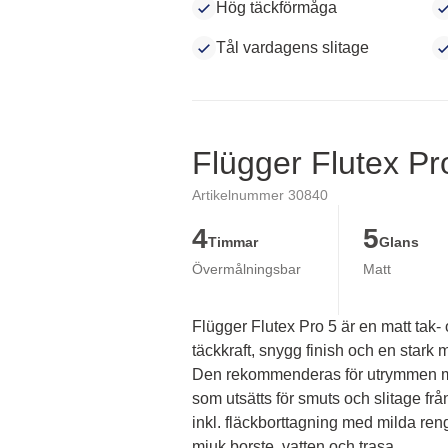
Hög täckförmåga
Tål vardagens slitage
Flügger Flutex Pr
Artikelnummer 30840
4
5
Timmar
Glans
Övermålningsbar
Matt
Flügger Flutex Pro 5 är en matt tak-
täckkraft, snygg finish och en stark mi
Den rekommenderas för utrymmen me
som utsätts för smuts och slitage fr
inkl. fläckborttagning med milda ren
mjuk borste, vatten och trasa.
