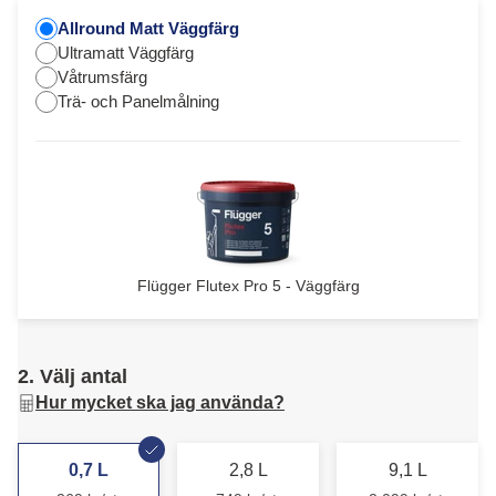
Allround Matt Väggfärg
Ultramatt Väggfärg
Våtrumsfärg
Trä- och Panelmålning
Flügger Flutex Pro 5 - Väggfärg
2. Välj antal
Hur mycket ska jag använda?
0,7 L
2,8 L
9,1 L