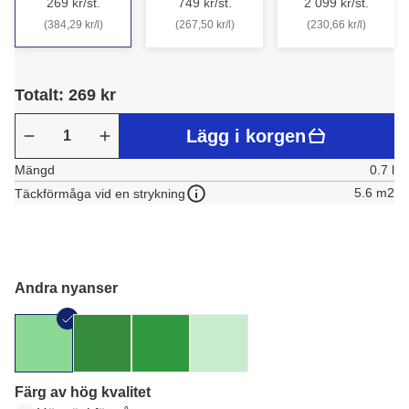
269 kr/st.
749 kr/st.
2 099 kr/st.
(384,29 kr/l)
(267,50 kr/l)
(230,66 kr/l)
Totalt: 269 kr
Lägg i korgen
Mängd
0.7 l
5.6 m2
Täckförmåga vid en strykning
Andra nyanser
Färg av hög kvalitet