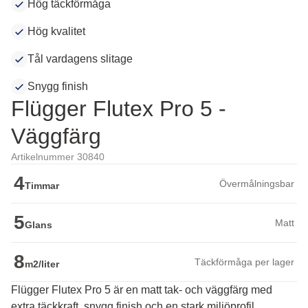
Hög täckförmåga
Hög kvalitet
Tål vardagens slitage
Snygg finish
Flügger Flutex Pro 5 -
Väggfärg
Artikelnummer 30840
4
Övermålningsbar
Timmar
5
Matt
Glans
8
Täckförmåga per lager
m2/liter
Flügger Flutex Pro 5 är en matt tak- och väggfärg med
extra täckkraft, snygg finish och en stark miljöprofil.