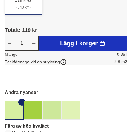
119 kr/st.
(340 kr/l)
Totalt: 119 kr
Lägg i korgen
Mängd
0.35 l
2.8 m2
Täckförmåga vid en strykning
Andra nyanser
Färg av hög kvalitet