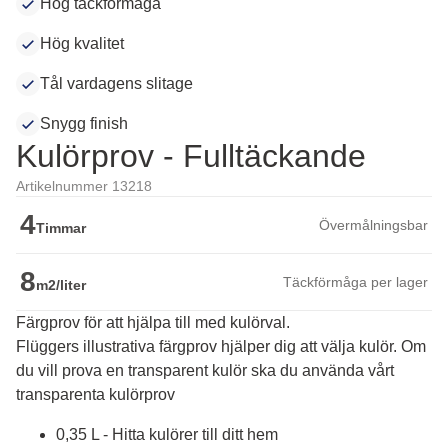
Hög täckförmåga
Hög kvalitet
Tål vardagens slitage
Snygg finish
Kulörprov - Fulltäckande
Artikelnummer 13218
4
Övermålningsbar
Timmar
8
Täckförmåga per lager
m2/liter
Färgprov för att hjälpa till med kulörval.
Flüggers illustrativa färgprov hjälper dig att välja kulör. Om 
du vill prova en transparent kulör ska du använda vårt 
transparenta kulörprov
0,35 L - Hitta kulörer till ditt hem