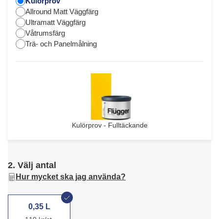
Kulörprov
Allround Matt Väggfärg
Ultramatt Väggfärg
Våtrumsfärg
Trä- och Panelmålning
Kulörprov - Fulltäckande
2. Välj antal
Hur mycket ska jag använda?
0,35 L