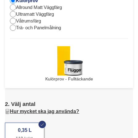
Kulörprov
Allround Matt Väggfärg
Ultramatt Väggfärg
Våtrumsfärg
Trä- och Panelmålning
Kulörprov - Fulltäckande
2. Välj antal
Hur mycket ska jag använda?
0,35 L