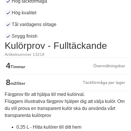
Hög täckförmåga
Hög kvalitet
Tål vardagens slitage
Snygg finish
Kulörprov - Fulltäckande
Artikelnummer 13218
4
Övermålningsbar
Timmar
8
Täckförmåga per lager
m2/liter
Färgprov för att hjälpa till med kulörval.
Flüggers illustrativa färgprov hjälper dig att välja kulör. Om 
du vill prova en transparent kulör ska du använda vårt 
transparenta kulörprov
0,35 L - Hitta kulörer till ditt hem