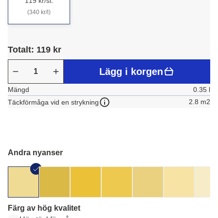
119 kr/st.
(340 kr/l)
Totalt: 119 kr
Lägg i korgen
Mängd
0.35 l
2.8 m2
Täckförmåga vid en strykning
Andra nyanser
Färg av hög kvalitet