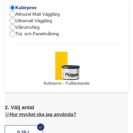
Kulörprov
Allround Matt Väggfärg
Ultramatt Väggfärg
Våtrumsfärg
Trä- och Panelmålning
Kulörprov - Fulltäckande
2. Välj antal
Hur mycket ska jag använda?
0,35 L