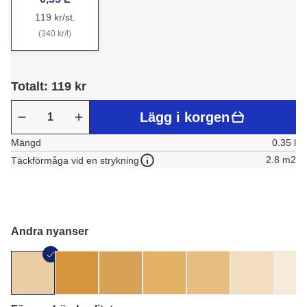
119 kr/st.
(340 kr/l)
Totalt: 119 kr
Lägg i korgen
Mängd
0.35 l
2.8 m2
Täckförmåga vid en strykning
Andra nyanser