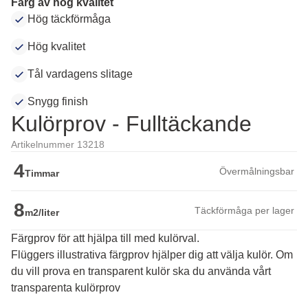
Färg av hög kvalitet
Hög täckförmåga
Hög kvalitet
Tål vardagens slitage
Snygg finish
Kulörprov - Fulltäckande
Artikelnummer 13218
4
Övermålningsbar
Timmar
8
Täckförmåga per lager
m2/liter
Färgprov för att hjälpa till med kulörval.
Flüggers illustrativa färgprov hjälper dig att välja kulör. Om 
du vill prova en transparent kulör ska du använda vårt 
transparenta kulörprov