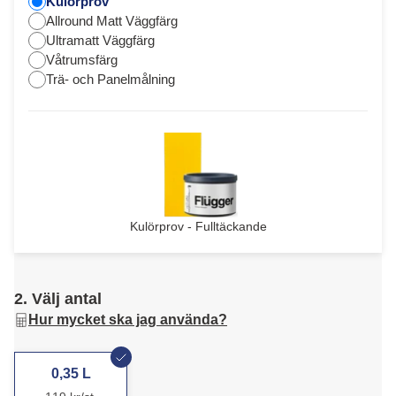
Kulörprov
Allround Matt Väggfärg
Ultramatt Väggfärg
Våtrumsfärg
Trä- och Panelmålning
Kulörprov - Fulltäckande
2. Välj antal
Hur mycket ska jag använda?
0,35 L