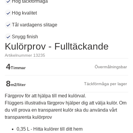
Hög täckförmåga
Hög kvalitet
Tål vardagens slitage
Snygg finish
Kulörprov - Fulltäckande
Artikelnummer 13235
4
Övermålningsbar
Timmar
8
Täckförmåga per lager
m2/liter
Färgprov för att hjälpa till med kulörval.
Flüggers illustrativa färgprov hjälper dig att välja kulör. Om 
du vill prova en transparent kulör ska du använda vårt 
transparenta kulörprov
0,35 L - Hitta kulörer till ditt hem