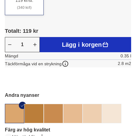
119 kr/st.
(340 kr/l)
Totalt: 119 kr
Lägg i korgen
Mängd
0.35 l
2.8 m2
Täckförmåga vid en strykning
Andra nyanser
Färg av hög kvalitet