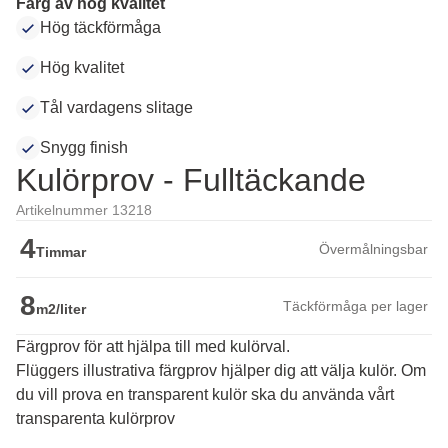
Färg av hög kvalitet
Hög täckförmåga
Hög kvalitet
Tål vardagens slitage
Snygg finish
Kulörprov - Fulltäckande
Artikelnummer 13218
4
Övermålningsbar
Timmar
8
Täckförmåga per lager
m2/liter
Färgprov för att hjälpa till med kulörval.
Flüggers illustrativa färgprov hjälper dig att välja kulör. Om 
du vill prova en transparent kulör ska du använda vårt 
transparenta kulörprov