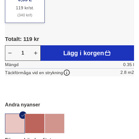
119 kr/st.
(340 kr/l)
Totalt: 119 kr
Lägg i korgen
Mängd
0.35 l
2.8 m2
Täckförmåga vid en strykning
Andra nyanser