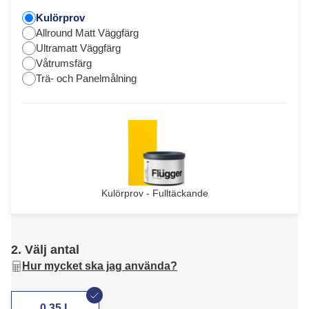
Kulörprov
Allround Matt Väggfärg
Ultramatt Väggfärg
Våtrumsfärg
Trä- och Panelmålning
Kulörprov - Fulltäckande
2. Välj antal
Hur mycket ska jag använda?
0,35 L