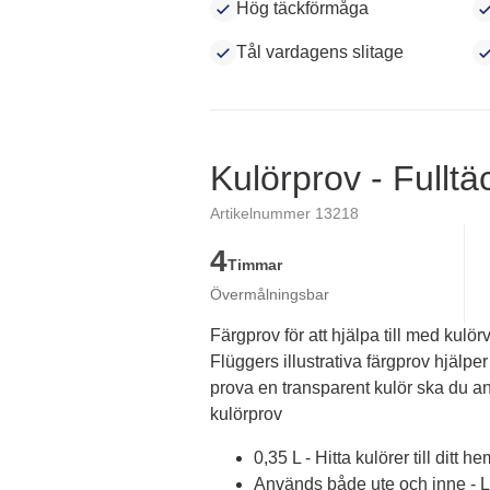
Hög täckförmåga
Tål vardagens slitage
Kulörprov - Fullt
Artikelnummer 13218
4
Timmar
Övermålningsbar
Färgprov för att hjälpa till med kulörv
Flüggers illustrativa färgprov hjälper 
prova en transparent kulör ska du an
kulörprov
0,35 L - Hitta kulörer till ditt he
Används både ute och inne - Lä