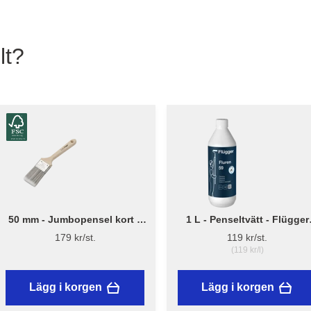
lt?
50 mm - Jumbopensel kort –
1 L - Penseltvätt - Flügger
Flügger Pro Series
Fluren 59
179 kr/st.
119 kr/st.
(119 kr/l)
Lägg i korgen
Lägg i korgen