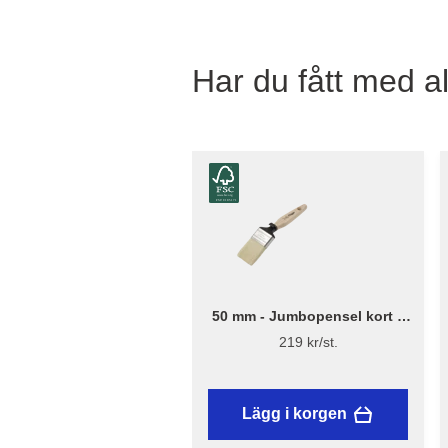
Har du fått med al
50 mm - Jumbopensel kort –
Flügger Excellence
219 kr/st.
Lägg i korgen