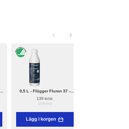
0,5 L - Flügger Fluren 37 -
Liten - B: 10cm x D:
Grundrengöring
12cm - Borsthållare 
139 kr/st.
41,95 kr/st.
(278 kr/l)
Lägg i korgen
Lägg i korgen