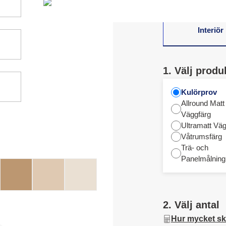
Interiör
1. Välj produ
Kulörprov
Allround Matt
Väggfärg
Ultramatt Väg
Våtrumsfärg
Trä- och
Panelmålning
2. Välj antal
Hur mycket sk