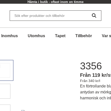
Hämta i butik - oftast inom en timme
Inomhus
Utomhus
Tapet
Tillbehör
Var 
3356
Från 119 kr/s
Från 340 kr/l
En förtrollande b
antydan av mörkg
harmonisk och in