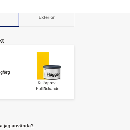
Exteriör
kt
gfärg
Kulörprov -
Fulltäckande
a jag använda?