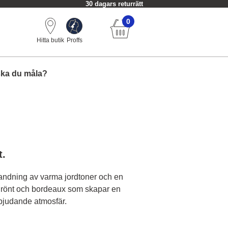
30 dagars returrätt
0
Hitta butik
Proffs
ska du måla?
t.
landning av varma jordtoner och en
rönt och bordeaux som skapar en
bjudande atmosfär.