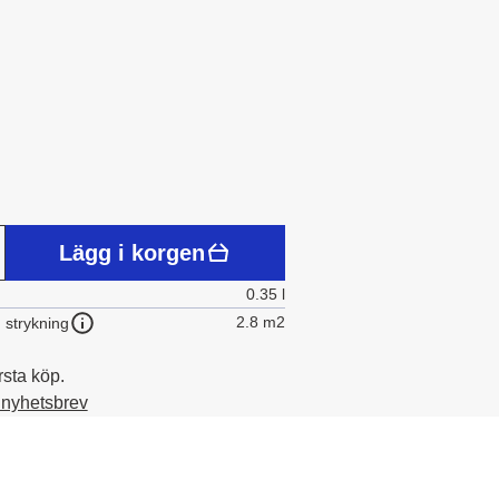
Lägg i korgen
0.35 l
2.8 m2
 strykning
rsta köp.
t nyhetsbrev