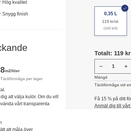
Hög kvalitet
0,35 L
Snygg finish
119 kr/st.
(340 kr/l)
äckande
Totalt: 119 kr
8
m2/liter
Mängd
Täckförmåga per lager
Täckförmåga vid en
al.
dig att välja kulör. Om du vill 
Få 15 % på ditt fö
vända vårt transparenta 
Anmäl dig till vår
m
tt att måla över