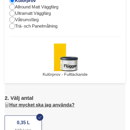
Kulörprov
Allround Matt Väggfärg
Ultramatt Väggfärg
Våtrumsfärg
Trä- och Panelmålning
Kulörprov - Fulltäckande
2. Välj antal
Hur mycket ska jag använda?
0,35 L