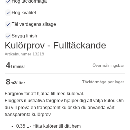
Hög täckförmåga
Hög kvalitet
Tål vardagens slitage
Snygg finish
Kulörprov - Fulltäckande
Artikelnummer 13218
4
Övermålningsbar
Timmar
8
Täckförmåga per lager
m2/liter
Färgprov för att hjälpa till med kulörval.
Flüggers illustrativa färgprov hjälper dig att välja kulör. Om 
du vill prova en transparent kulör ska du använda vårt 
transparenta kulörprov
0,35 L - Hitta kulörer till ditt hem