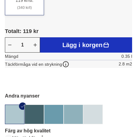
119 kr/st.
(340 kr/l)
Totalt: 119 kr
Lägg i korgen
Mängd
0.35 l
2.8 m2
Täckförmåga vid en strykning
Andra nyanser
Färg av hög kvalitet