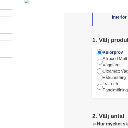
Interiör
1. Välj produ
Kulörprov
Allround Matt
Väggfärg
Ultramatt Väg
Våtrumsfärg
Trä- och
Panelmålning
2. Välj antal
Hur mycket sk