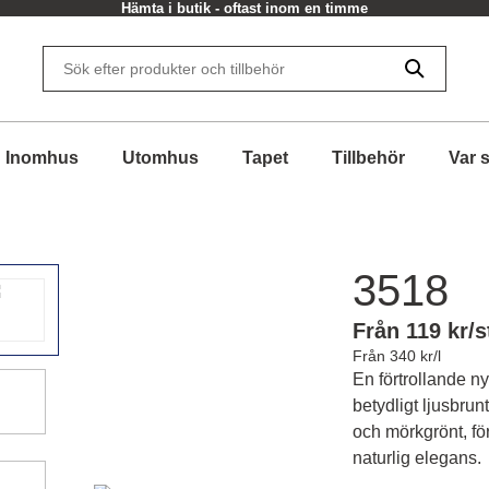
Hämta i butik - oftast inom en timme
Inomhus
Utomhus
Tapet
Tillbehör
Var 
3518
Från 119 kr/s
Från 340 kr/l
En förtrollande 
betydligt ljusbrunt,
och mörkgrönt, för
naturlig elegans.