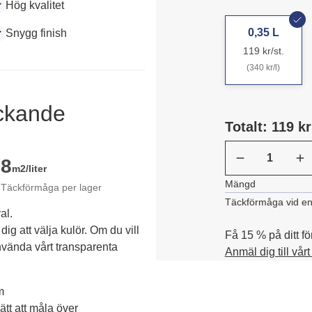
Hög kvalitet
0,35 L
Snygg finish
119 kr/st.
(340 kr/l)
äckande
Totalt: 119 kr
8
m2/liter
Mängd
Täckförmåga per lager
Täckförmåga vid en
al.
dig att välja kulör. Om du vill 
Få 15 % på ditt fö
vända vårt transparenta 
Anmäl dig till vår
m
tt att måla över