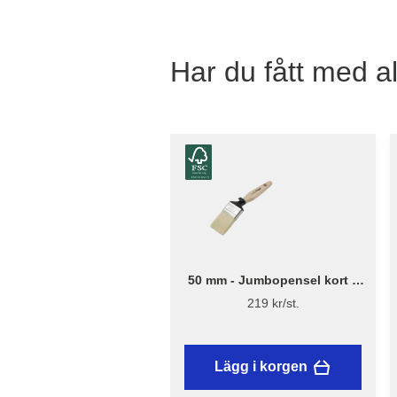
Har du fått med al
50 mm - Jumbopensel kort –
Flügger Excellence
219 kr/st.
Lägg i korgen