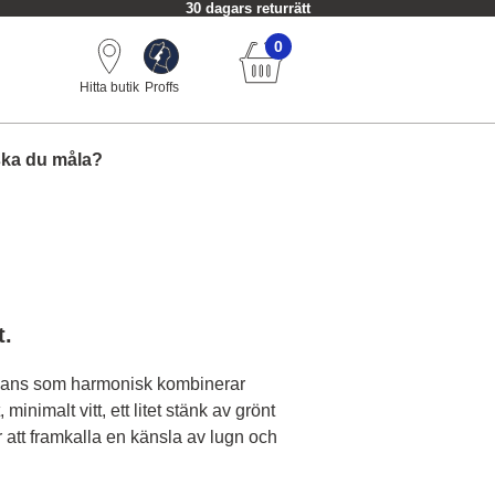
30 dagars returrätt
0
Hitta butik
Proffs
ska du måla?
t.
nyans som harmonisk kombinerar
 minimalt vitt, ett litet stänk av grönt
 att framkalla en känsla av lugn och