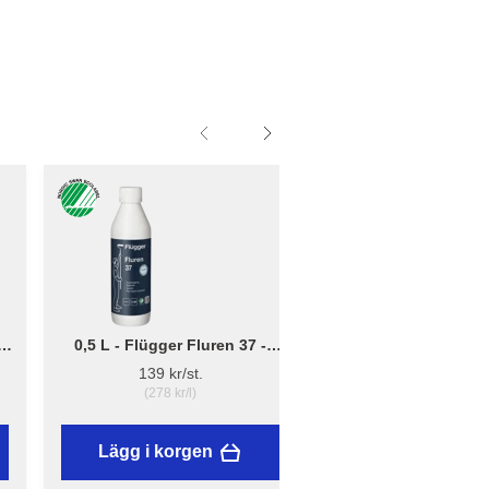
0,5 L - Flügger Fluren 37 -
Liten - B: 10cm x D:
Grundrengöring
12cm - Borsthållare 
139 kr/st.
41,95 kr/st.
(278 kr/l)
Lägg i korgen
Lägg i korgen