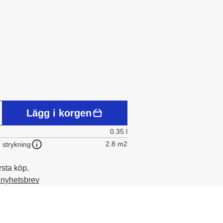
Lägg i korgen
0.35 l
2.8 m2
 strykning
rsta köp.
t nyhetsbrev