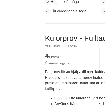
Hög täckförmåga
Tål vardagens slitage
Kulörprov - Fullt
Artikelnummer 13243
4
Timmar
Övermålningsbar
Färgprov för att hjälpa till med kulörv
Flüggers illustrativa färgprov hjälper 
prova en transparent kulör ska du an
kulörprov
0,35 L - Hitta kulörer till ditt he
Används både ute och inne - Lä