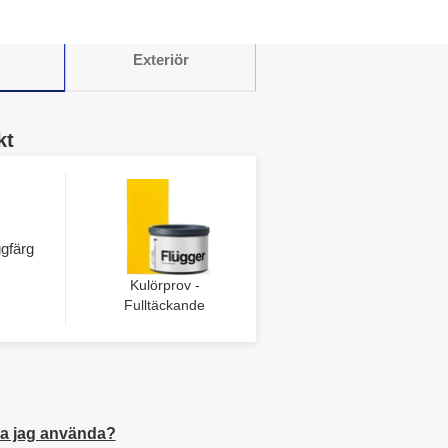
Exteriör
kt
gfärg
Kulörprov -
Fulltäckande
a jag använda?