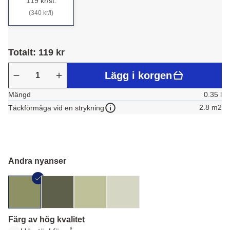
119 kr/st.
(340 kr/l)
Totalt: 119 kr
Lägg i korgen
Mängd
0.35 l
2.8 m2
Täckförmåga vid en strykning
Andra nyanser
Färg av hög kvalitet