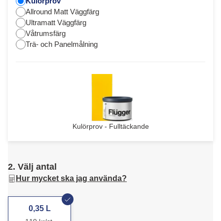
Kulörprov
Allround Matt Väggfärg
Ultramatt Väggfärg
Våtrumsfärg
Trä- och Panelmålning
Kulörprov - Fulltäckande
2. Välj antal
Hur mycket ska jag använda?
0,35 L