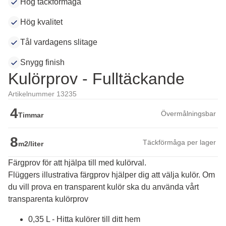
Hög täckförmåga
Hög kvalitet
Tål vardagens slitage
Snygg finish
Kulörprov - Fulltäckande
Artikelnummer 13235
4
Övermålningsbar
Timmar
8
Täckförmåga per lager
m2/liter
Färgprov för att hjälpa till med kulörval.
Flüggers illustrativa färgprov hjälper dig att välja kulör. Om 
du vill prova en transparent kulör ska du använda vårt 
transparenta kulörprov
0,35 L - Hitta kulörer till ditt hem