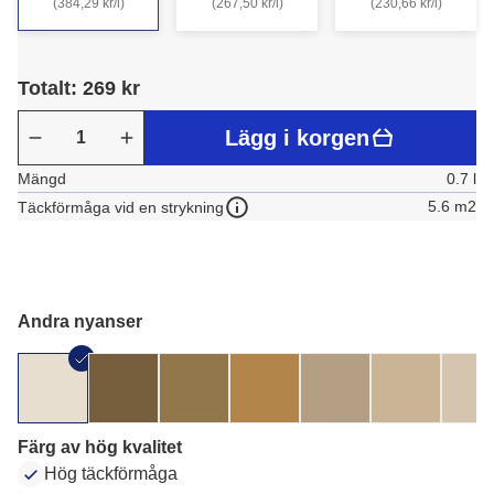
(384,29 kr/l)
(267,50 kr/l)
(230,66 kr/l)
Totalt: 269 kr
Lägg i korgen
Mängd
0.7 l
5.6 m2
Täckförmåga vid en strykning
Andra nyanser
Färg av hög kvalitet
Hög täckförmåga