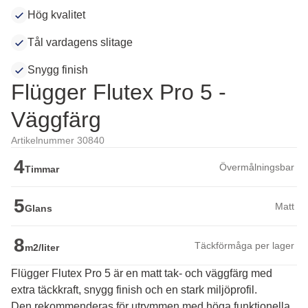
Hög kvalitet
Tål vardagens slitage
Snygg finish
Flügger Flutex Pro 5 -
Väggfärg
Artikelnummer 30840
4
Övermålningsbar
Timmar
5
Matt
Glans
8
Täckförmåga per lager
m2/liter
Flügger Flutex Pro 5 är en matt tak- och väggfärg med
extra täckkraft, snygg finish och en stark miljöprofil.
Den rekommenderas för utrymmen med höga funktionella 