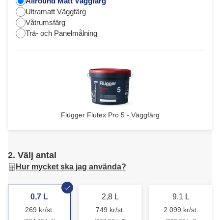
Allround Matt Väggfärg
Ultramatt Väggfärg
Våtrumsfärg
Trä- och Panelmålning
Flügger Flutex Pro 5 - Väggfärg
2. Välj antal
Hur mycket ska jag använda?
0,7 L
2,8 L
9,1 L
269 kr/st.
749 kr/st.
2 099 kr/st.