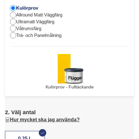
Kulörprov
Allround Matt Väggfärg
Ultramatt Väggfärg
Våtrumsfärg
Trä- och Panelmålning
Kulörprov - Fulltäckande
2. Välj antal
Hur mycket ska jag använda?
0,35 L