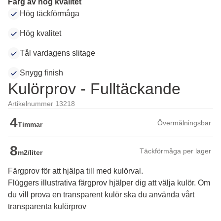
Färg av hög kvalitet
Hög täckförmåga
Hög kvalitet
Tål vardagens slitage
Snygg finish
Kulörprov - Fulltäckande
Artikelnummer 13218
4
Övermålningsbar
Timmar
8
Täckförmåga per lager
m2/liter
Färgprov för att hjälpa till med kulörval.
Flüggers illustrativa färgprov hjälper dig att välja kulör. Om 
du vill prova en transparent kulör ska du använda vårt 
transparenta kulörprov