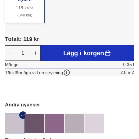
119 kr/st.
(340 kr/l)
Totalt: 119 kr
Lägg i korgen
Mängd
0.35 l
2.8 m2
Täckförmåga vid en strykning
Andra nyanser