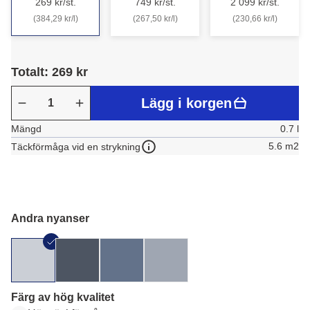
269 kr/st.
749 kr/st.
2 099 kr/st.
(384,29 kr/l)
(267,50 kr/l)
(230,66 kr/l)
Totalt: 269 kr
Lägg i korgen
Mängd
0.7 l
5.6 m2
Täckförmåga vid en strykning
Andra nyanser
Färg av hög kvalitet