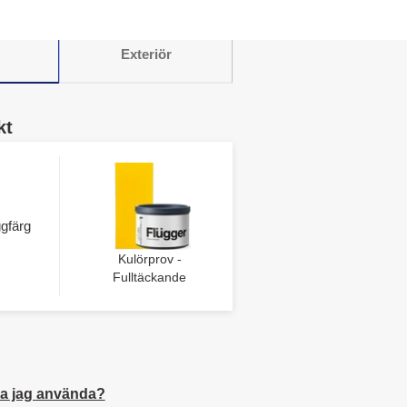
Exteriör
kt
gfärg
Kulörprov -
Fulltäckande
a jag använda?