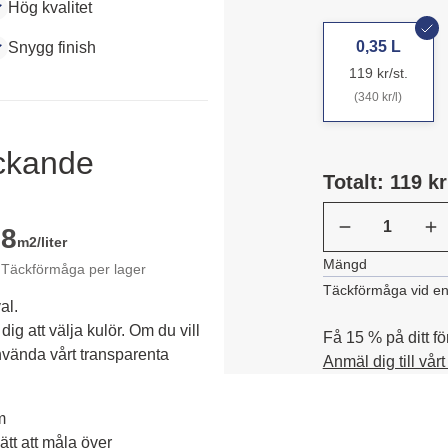
Hög kvalitet
0,35 L
Snygg finish
119 kr/st.
(340 kr/l)
äckande
Totalt: 119 kr
8
m2/liter
Mängd
Täckförmåga per lager
Täckförmåga vid en
al.
dig att välja kulör. Om du vill 
Få 15 % på ditt fö
vända vårt transparenta 
Anmäl dig till vår
m
tt att måla över