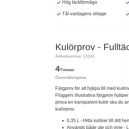
Hög täckförmåga
Tål vardagens slitage
Kulörprov - Fullt
Artikelnummer 13243
4
Timmar
Övermålningsbar
Färgprov för att hjälpa till med kulörv
Flüggers illustrativa färgprov hjälper 
prova en transparent kulör ska du an
kulörprov
0,35 L - Hitta kulörer till ditt he
Används både ute och inne - Lä