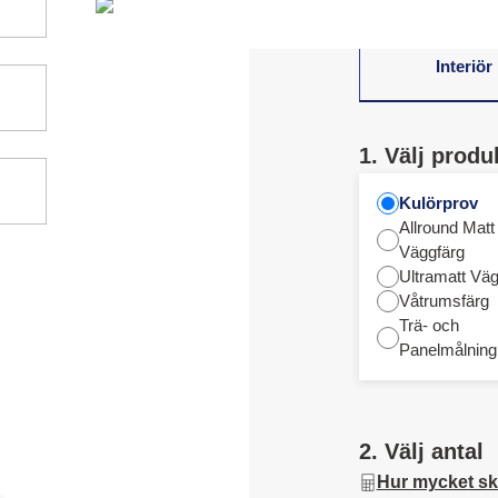
Interiör
1. Välj produ
Kulörprov
Allround Matt
Väggfärg
Ultramatt Väg
Våtrumsfärg
Trä- och
Panelmålning
2. Välj antal
Hur mycket sk