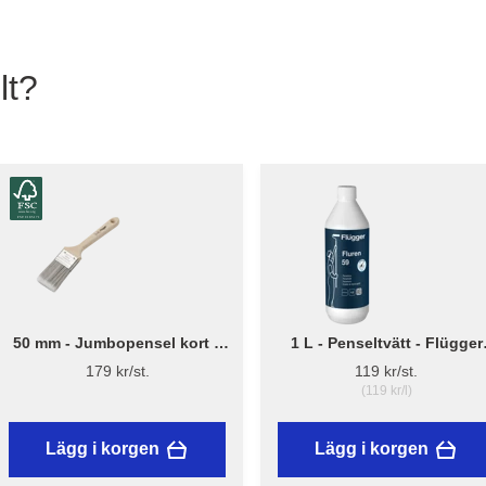
lt?
50 mm - Jumbopensel kort –
1 L - Penseltvätt - Flügger
Flügger Pro Series
Fluren 59
179 kr/st.
119 kr/st.
(119 kr/l)
Lägg i korgen
Lägg i korgen