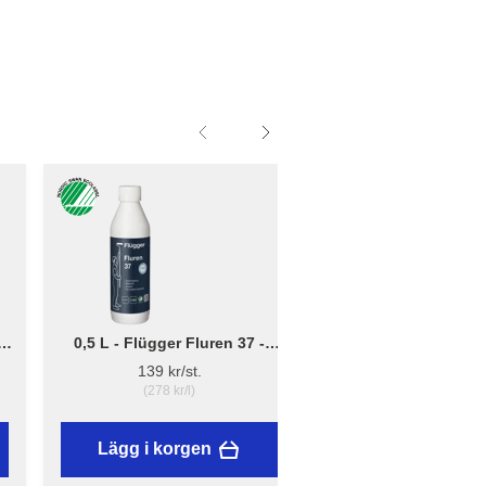
0,5 L - Flügger Fluren 37 -
Liten - B: 10cm x D:
Grundrengöring
12cm - Borsthållare 
139 kr/st.
41,95 kr/st.
(278 kr/l)
Lägg i korgen
Lägg i korgen