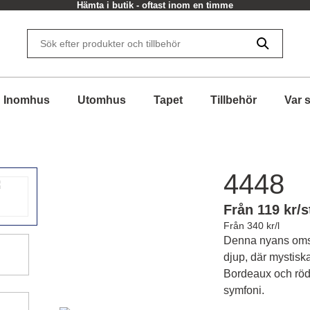
Hämta i butik - oftast inom en timme
Inomhus
Utomhus
Tapet
Tillbehör
Var 
4448
Från 119 kr/s
Från 340 kr/l
Denna nyans omslu
djup, där mystisk
Bordeaux och röd,
symfoni.