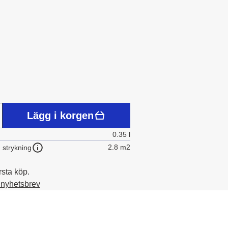
Lägg i korgen
0.35 l
2.8 m2
 strykning
rsta köp.
t nyhetsbrev