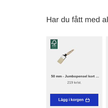
Har du fått med al
50 mm - Jumbopensel kort –
Flügger Excellence
219 kr/st.
Lägg i korgen