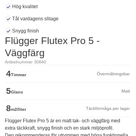
Hög kvalitet
Tål vardagens slitage
Snygg finish
Flügger Flutex Pro 5 -
Väggfärg
Artikelnummer 30840
4
Övermålningsbar
Timmar
5
Matt
Glans
8
Täckförmåga per lager
m2/liter
Flügger Flutex Pro 5 är en matt tak- och väggfärg med
extra täckkraft, snygg finish och en stark miljöprofil.
Den rekommenderas för utrymmen med höga funktionella 