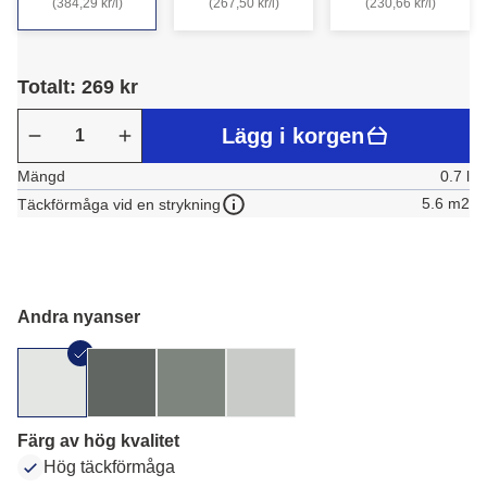
(384,29 kr/l)
(267,50 kr/l)
(230,66 kr/l)
Totalt: 269 kr
Lägg i korgen
Mängd
0.7 l
5.6 m2
Täckförmåga vid en strykning
Andra nyanser
Färg av hög kvalitet
Hög täckförmåga