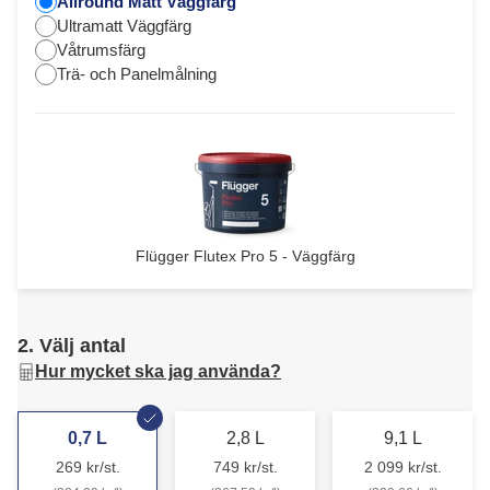
Allround Matt Väggfärg
Ultramatt Väggfärg
Våtrumsfärg
Trä- och Panelmålning
Flügger Flutex Pro 5 - Väggfärg
2. Välj antal
Hur mycket ska jag använda?
0,7 L
2,8 L
9,1 L
269 kr/st.
749 kr/st.
2 099 kr/st.