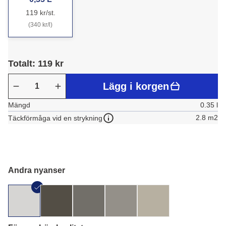
119 kr/st.
(340 kr/l)
Totalt: 119 kr
Lägg i korgen
Mängd
0.35 l
2.8 m2
Täckförmåga vid en strykning
Andra nyanser