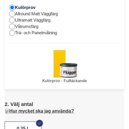
Kulörprov
Allround Matt Väggfärg
Ultramatt Väggfärg
Våtrumsfärg
Trä- och Panelmålning
Kulörprov - Fulltäckande
2. Välj antal
Hur mycket ska jag använda?
0,35 L