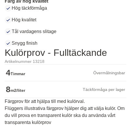
Färg av hög kvalitet
Hög täckförmåga
Hög kvalitet
Tål vardagens slitage
Snygg finish
Kulörprov - Fulltäckande
Artikelnummer 13218
4
Övermålningsbar
Timmar
8
Täckförmåga per lager
m2/liter
Färgprov för att hjälpa till med kulörval.
Flüggers illustrativa färgprov hjälper dig att välja kulör. Om 
du vill prova en transparent kulör ska du använda vårt 
transparenta kulörprov