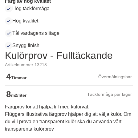
Färg av hög kvalitet
Hög täckförmåga
Hög kvalitet
Tål vardagens slitage
Snygg finish
Kulörprov - Fulltäckande
Artikelnummer 13218
4
Övermålningsbar
Timmar
8
Täckförmåga per lager
m2/liter
Färgprov för att hjälpa till med kulörval.
Flüggers illustrativa färgprov hjälper dig att välja kulör. Om 
du vill prova en transparent kulör ska du använda vårt 
transparenta kulörprov