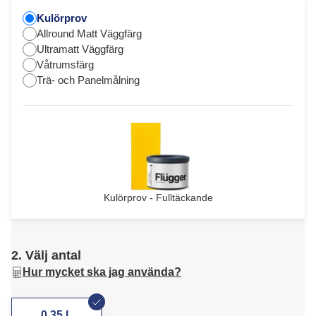
Kulörprov
Allround Matt Väggfärg
Ultramatt Väggfärg
Våtrumsfärg
Trä- och Panelmålning
Kulörprov - Fulltäckande
2. Välj antal
Hur mycket ska jag använda?
0,35 L