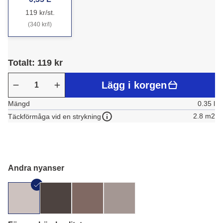
119 kr/st.
(340 kr/l)
Totalt: 119 kr
Lägg i korgen
Mängd
0.35 l
2.8 m2
Täckförmåga vid en strykning
Andra nyanser