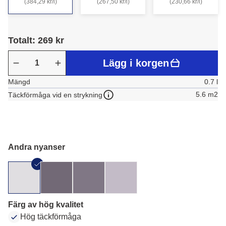
(384,29 kr/l)
(267,50 kr/l)
(230,66 kr/l)
Totalt: 269 kr
Lägg i korgen
Mängd
0.7 l
5.6 m2
Täckförmåga vid en strykning
Andra nyanser
Färg av hög kvalitet
Hög täckförmåga