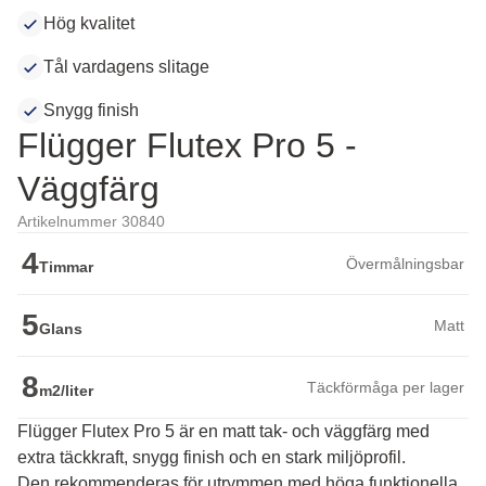
Hög kvalitet
Tål vardagens slitage
Snygg finish
Flügger Flutex Pro 5 -
Väggfärg
Artikelnummer 30840
4
Övermålningsbar
Timmar
5
Matt
Glans
8
Täckförmåga per lager
m2/liter
Flügger Flutex Pro 5 är en matt tak- och väggfärg med
extra täckkraft, snygg finish och en stark miljöprofil.
Den rekommenderas för utrymmen med höga funktionella 