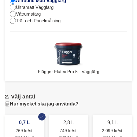
Allround Matt Väggfärg
Ultramatt Väggfärg
Våtrumsfärg
Trä- och Panelmålning
Flügger Flutex Pro 5 - Väggfärg
2. Välj antal
Hur mycket ska jag använda?
0,7 L
2,8 L
9,1 L
269 kr/st.
749 kr/st.
2 099 kr/st.