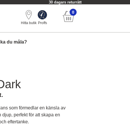
Alltid fri frakt från 749 kr.
0
Hitta butik
Proffs
ska du måla?
 Dark
t.
yans som förmedlar en känsla av
 djup, perfekt för att skapa en
och eftertanke.