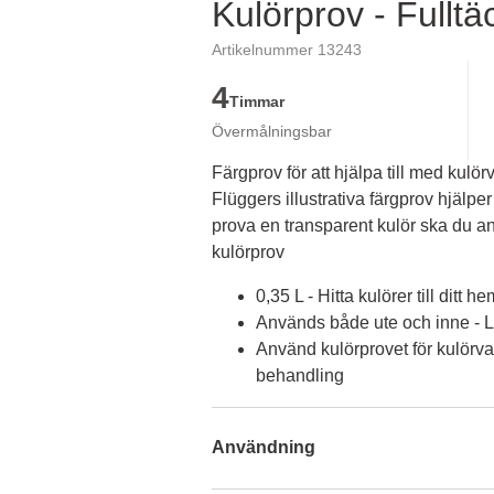
Kulörprov - Fullt
Artikelnummer 13243
4
Timmar
Övermålningsbar
Färgprov för att hjälpa till med kulörv
Flüggers illustrativa färgprov hjälper 
prova en transparent kulör ska du an
kulörprov
0,35 L - Hitta kulörer till ditt he
Används både ute och inne - Lä
Använd kulörprovet för kulörva
behandling
Användning