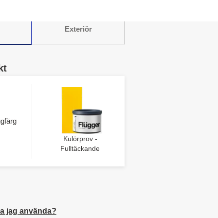
Exteriör
kt
gfärg
Kulörprov -
Fulltäckande
a jag använda?