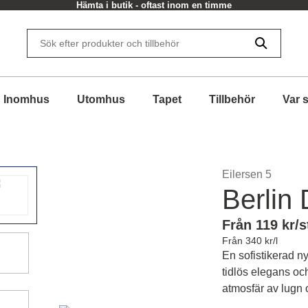
30 dagars returrätt
Inomhus
Utomhus
Tapet
Tillbehör
Var 
Eilersen 5
Berlin
Från 119 kr/s
Från 340 kr/l
En sofistikerad n
tidlös elegans och
atmosfär av lugn 