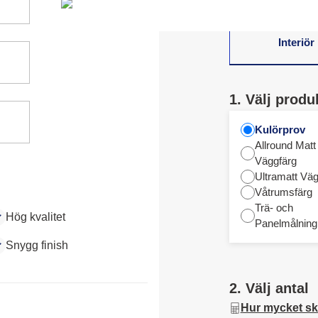
Interiör
1. Välj produ
Kulörprov
Allround Matt
Väggfärg
Ultramatt Väg
Våtrumsfärg
Trä- och
Hög kvalitet
Panelmålning
Snygg finish
2. Välj antal
Hur mycket sk