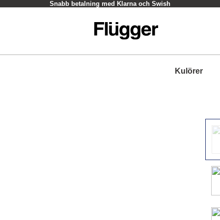
Hämta i butik - oftast inom en timme
Kulörer