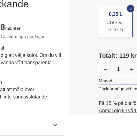
äckande
0,35 L
119 kr/st.
8
m2/liter
(340 kr/l)
Täckförmåga per lager
al.
Totalt: 119 kr
dig att välja kulör. Om du vill 
vända vårt transparenta 
Mängd
m
Täckförmåga vid en
tt att måla över
l, inte som avslutande
Få 15 % på ditt fö
Anmäl dig till vår