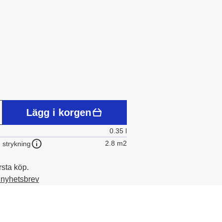
Lägg i korgen
0.35 l
2.8 m2
 strykning
rsta köp.
t nyhetsbrev