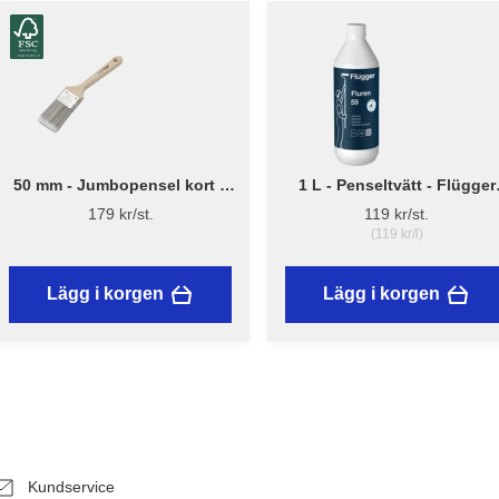
50 mm - Jumbopensel kort –
1 L - Penseltvätt - Flügger
Flügger Pro Series
Fluren 59
179 kr/st.
119 kr/st.
(119 kr/l)
Lägg i korgen
Lägg i korgen
Kundservice