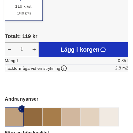
119 kr/st.
(340 kr/l)
Totalt: 119 kr
Lägg i korgen
Mängd
0.35 l
2.8 m2
Täckförmåga vid en strykning
Andra nyanser
Färg av hög kvalitet