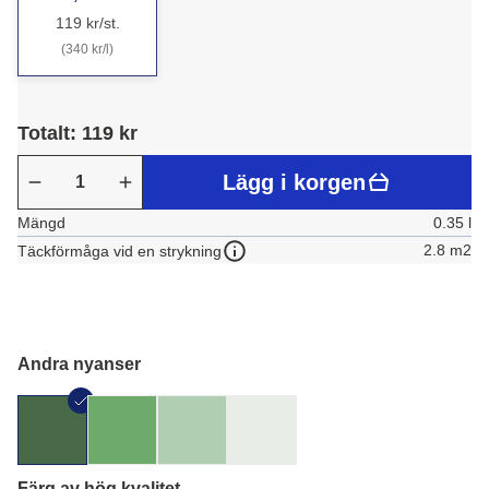
119 kr/st.
(340 kr/l)
Totalt: 119 kr
Lägg i korgen
Mängd
0.35 l
2.8 m2
Täckförmåga vid en strykning
Andra nyanser
Färg av hög kvalitet