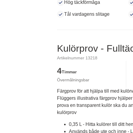
Hög täckförmåga
Tål vardagens slitage
Kulörprov - Fullt
Artikelnummer 13218
4
Timmar
Övermålningsbar
Färgprov för att hjälpa till med kulörv
Flüggers illustrativa färgprov hjälper 
prova en transparent kulör ska du an
kulörprov
0,35 L - Hitta kulörer till ditt he
Används både ute och inne - Lä