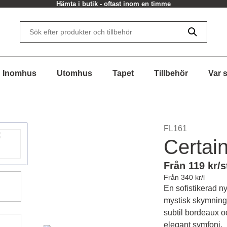
Hämta i butik - oftast inom en timme
Inomhus
Utomhus
Tapet
Tillbehör
Var 
FL161
Certai
Från 119 kr/s
Från 340 kr/l
En sofistikerad n
mystisk skymning,
subtil bordeaux oc
elegant symfoni.