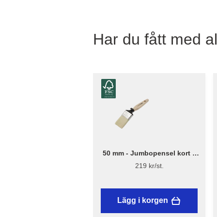
Har du fått med al
50 mm - Jumbopensel kort –
Flügger Excellence
219 kr/st.
Lägg i korgen