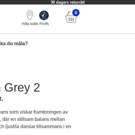
30 dagars returrätt
0
Hitta butik
Proffs
ska du måla?
n Grey 2
t.
yans som viskar framtoningen av
 där en stillsam balans mellan
h ljuslila dansar tillsammans i en