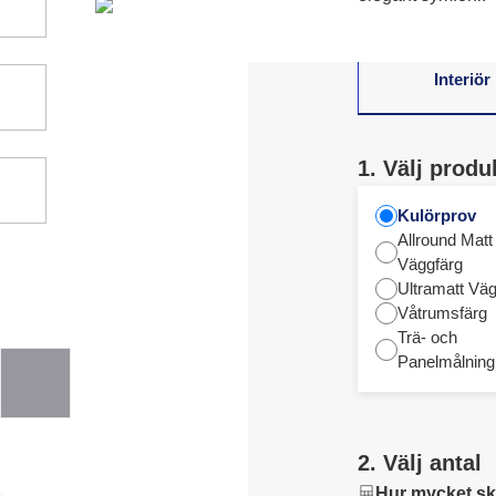
Interiör
1. Välj produ
Kulörprov
Allround Matt
Väggfärg
Ultramatt Väg
Våtrumsfärg
Trä- och
Panelmålning
2. Välj antal
Hur mycket sk