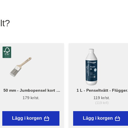
lt?
50 mm - Jumbopensel kort –
1 L - Penseltvätt - Flügger
Flügger Pro Series
Fluren 59
179 kr/st.
119 kr/st.
(119 kr/l)
Lägg i korgen
Lägg i korgen