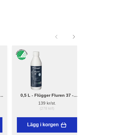
0,5 L - Flügger Fluren 37 -
Liten - B: 10cm x D:
Grundrengöring
12cm - Borsthållare 
139 kr/st.
41,95 kr/st.
(278 kr/l)
Lägg i korgen
Lägg i korgen