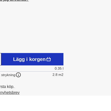
Lägg i korgen
0.35 l
2.8 m2
 strykning
rsta köp.
t nyhetsbrev