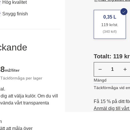
Hög kvalitet
Snygg finish
0,35 L
119 kr/st.
(340 kr/l)
äckande
Totalt: 119 kr
8
m2/liter
Täckförmåga per lager
Mängd
Täckförmåga vid en
al.
dig att välja kulör. Om du vill 
Få 15 % på ditt fö
vända vårt transparenta 
Anmäl dig till vår
m
tt att måla över