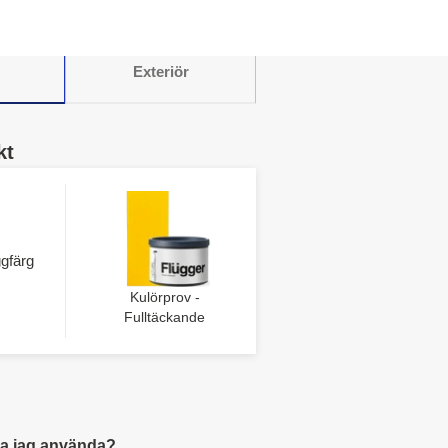
Exteriör
kt
gfärg
Kulörprov -
Fulltäckande
a jag använda?