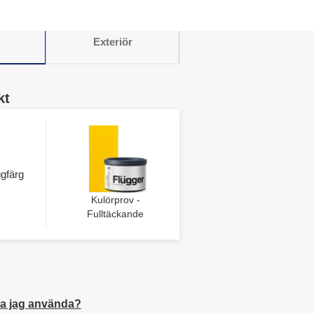
Exteriör
kt
gfärg
Kulörprov -
Fulltäckande
a jag använda?