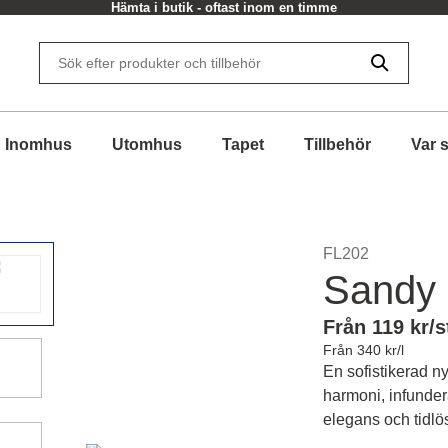
Hämta i butik - oftast inom en timme
Inomhus
Utomhus
Tapet
Tillbehör
Var 
FL202
Sandy
Från 119 kr/s
Från 340 kr/l
En sofistikerad 
harmoni, infunde
elegans och tidlö