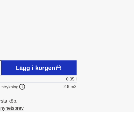
Lägg i korgen
0.35 l
2.8 m2
 strykning
rsta köp.
t nyhetsbrev