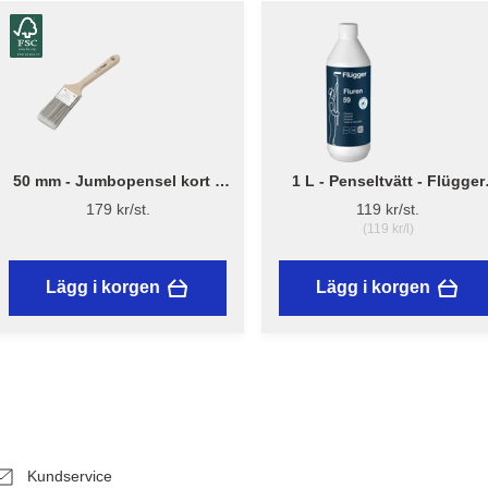
50 mm - Jumbopensel kort –
1 L - Penseltvätt - Flügger
Flügger Pro Series
Fluren 59
179 kr/st.
119 kr/st.
(119 kr/l)
Lägg i korgen
Lägg i korgen
Kundservice