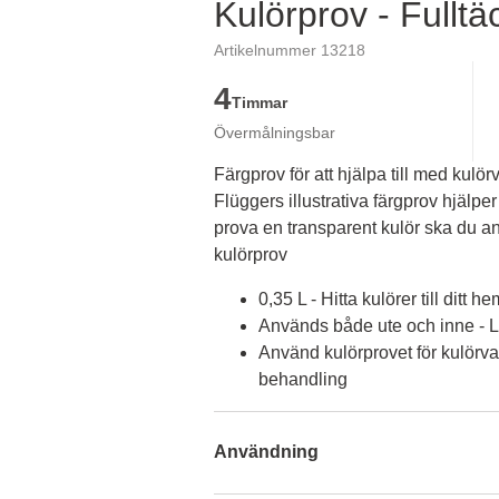
Kulörprov - Fullt
Artikelnummer 13218
4
Timmar
Övermålningsbar
Färgprov för att hjälpa till med kulörv
Flüggers illustrativa färgprov hjälper 
prova en transparent kulör ska du an
kulörprov
0,35 L - Hitta kulörer till ditt he
Används både ute och inne - Lä
Använd kulörprovet för kulörva
behandling
Användning