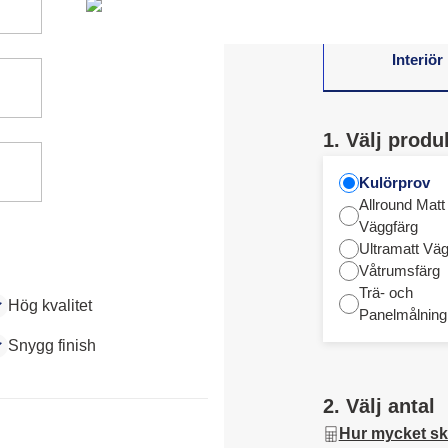
Interiör
1. Välj produ
Kulörprov
Allround Matt
Väggfärg
Ultramatt Väg
Våtrumsfärg
Trä- och
Hög kvalitet
Panelmålning
Snygg finish
2. Välj antal
Hur mycket sk