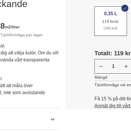
äckande
0,35 L
119 kr/st.
8
m2/liter
(340 kr/l)
Täckförmåga per lager
al.
Totalt: 119 kr
dig att välja kulör. Om du vill 
vända vårt transparenta 
Mängd
m
Täckförmåga vid en
tt att måla över
l, inte som avslutande
Få 15 % på ditt fö
Anmäl dig till vår