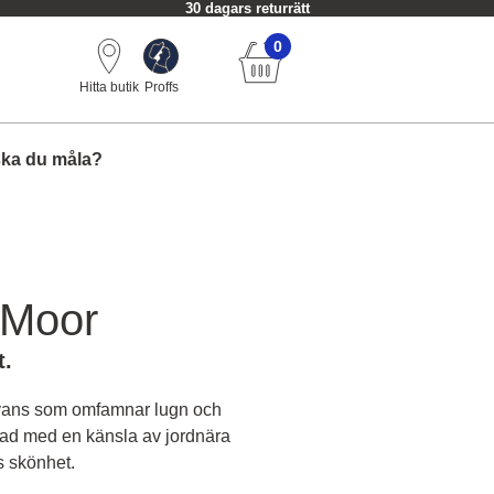
30 dagars returrätt
0
Hitta butik
Proffs
ska du måla?
 Moor
t.
nyans som omfamnar lugn och
rad med en känsla av jordnära
s skönhet.