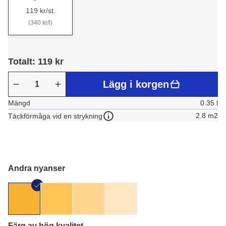
119 kr/st.
(340 kr/l)
Totalt: 119 kr
Lägg i korgen
Mängd
0.35 l
2.8 m2
Täckförmåga vid en strykning
Andra nyanser
Färg av hög kvalitet