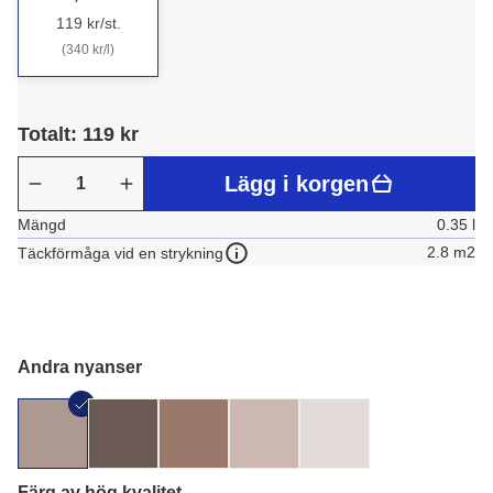
119 kr/st.
(340 kr/l)
Totalt: 119 kr
Lägg i korgen
Mängd
0.35 l
2.8 m2
Täckförmåga vid en strykning
Andra nyanser
Färg av hög kvalitet