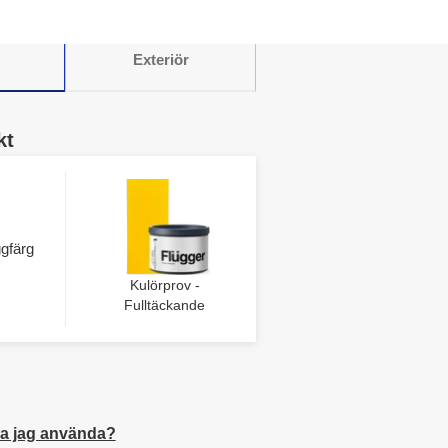
Exteriör
kt
gfärg
Kulörprov -
Fulltäckande
a jag använda?