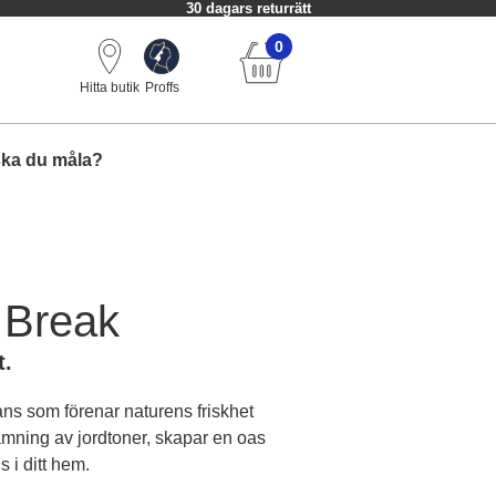
30 dagars returrätt
0
Hitta butik
Proffs
ska du måla?
 Break
t.
ns som förenar naturens friskhet
mning av jordtoner, skapar en oas
 i ditt hem.