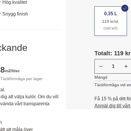
Hög kvalitet
0,35 L
Snygg finish
119 kr/st.
(340 kr/l)
äckande
Totalt: 119 kr
8
m2/liter
Mängd
Täckförmåga per lager
Täckförmåga vid en
al.
dig att välja kulör. Om du vill 
Få 15 % på ditt fö
vända vårt transparenta 
Anmäl dig till vår
m
tt att måla över