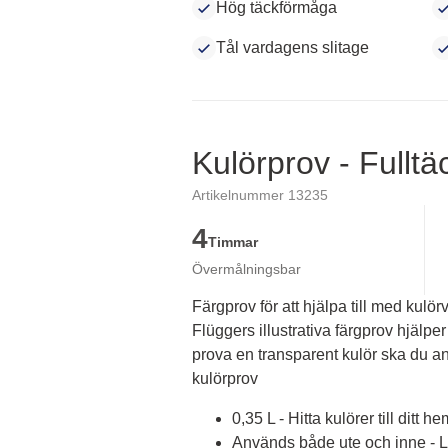
Hög täckförmåga
Tål vardagens slitage
Kulörprov - Fullt
Artikelnummer 13235
4
Timmar
Övermålningsbar
Färgprov för att hjälpa till med kulörv
Flüggers illustrativa färgprov hjälper 
prova en transparent kulör ska du an
kulörprov
0,35 L - Hitta kulörer till ditt he
Används både ute och inne - Lä