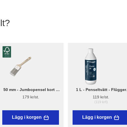
lt?
50 mm - Jumbopensel kort –
1 L - Penseltvätt - Flügger
Flügger Pro Series
Fluren 59
179 kr/st.
119 kr/st.
(119 kr/l)
Lägg i korgen
Lägg i korgen