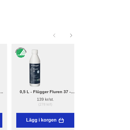
0,5 L - Flügger Fluren 37 -
Liten - B: 10cm x D:
Grundrengöring
12cm - Borsthållare 
139 kr/st.
41,95 kr/st.
(278 kr/l)
Lägg i korgen
Lägg i korgen