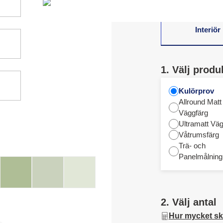
Interiör
1. Välj produ
Kulörprov
Allround Matt
Väggfärg
Ultramatt Väg
Våtrumsfärg
Trä- och
Panelmålning
2. Välj antal
Hur mycket sk