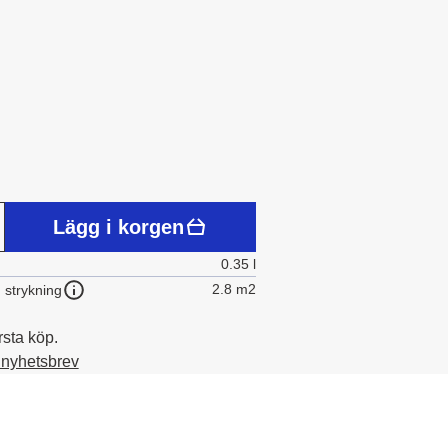
Lägg i korgen
0.35 l
2.8 m2
 strykning
rsta köp.
t nyhetsbrev