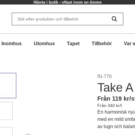
Hämta i butik - oftast inom en timme
Inomhus
Utomhus
Tapet
Tillbehör
Var 
IN-776
Take A
Från 119 kr/s
Från 340 kr/l
En harmonisk nya
med en mild omfa
av lugn och balans