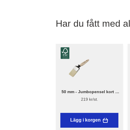
Har du fått med al
50 mm - Jumbopensel kort –
Flügger Excellence
219 kr/st.
Lägg i korgen