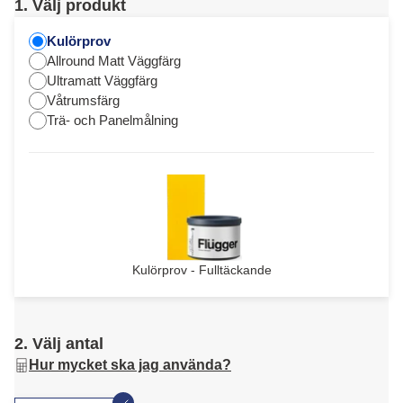
1. Välj produkt
Kulörprov
Allround Matt Väggfärg
Ultramatt Väggfärg
Våtrumsfärg
Trä- och Panelmålning
Kulörprov - Fulltäckande
2. Välj antal
Hur mycket ska jag använda?