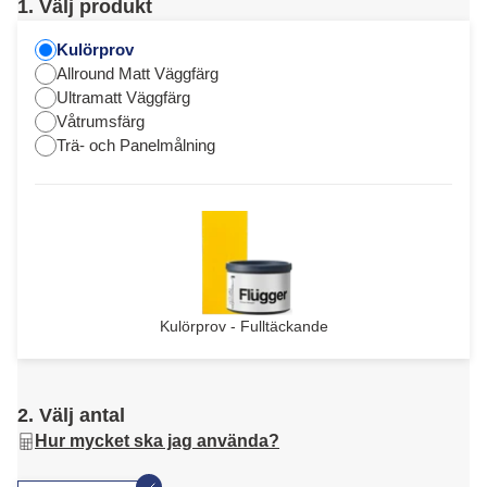
1. Välj produkt
Kulörprov
Allround Matt Väggfärg
Ultramatt Väggfärg
Våtrumsfärg
Trä- och Panelmålning
Kulörprov - Fulltäckande
2. Välj antal
Hur mycket ska jag använda?