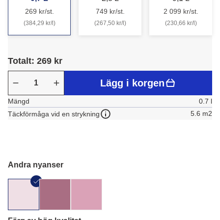
269 kr/st.
749 kr/st.
2 099 kr/st.
(384,29 kr/l)
(267,50 kr/l)
(230,66 kr/l)
Totalt: 269 kr
Lägg i korgen
Mängd
0.7 l
5.6 m2
Täckförmåga vid en strykning
Andra nyanser