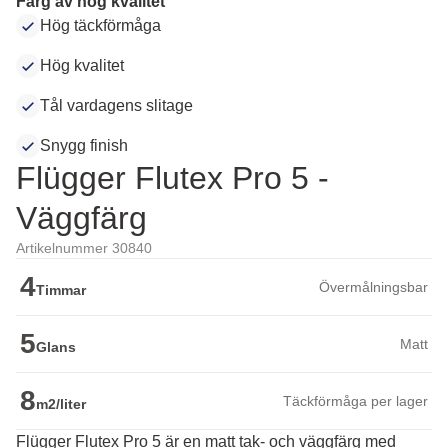
Färg av hög kvalitet
Hög täckförmåga
Hög kvalitet
Tål vardagens slitage
Snygg finish
Flügger Flutex Pro 5 -
Väggfärg
Artikelnummer 30840
4
Övermålningsbar
Timmar
5
Matt
Glans
8
Täckförmåga per lager
m2/liter
Flügger Flutex Pro 5 är en matt tak- och väggfärg med