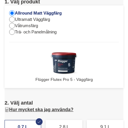
1. Välj produkt
Allround Matt Väggfärg
Ultramatt Väggfärg
Våtrumsfärg
Trä- och Panelmålning
Flügger Flutex Pro 5 - Väggfärg
2. Välj antal
Hur mycket ska jag använda?
0,7 L
2,8 L
9,1 L