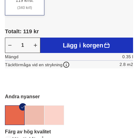
119 kr/st.
(340 kr/l)
Totalt: 119 kr
Lägg i korgen
Mängd
0.35 l
2.8 m2
Täckförmåga vid en strykning
Andra nyanser
Färg av hög kvalitet