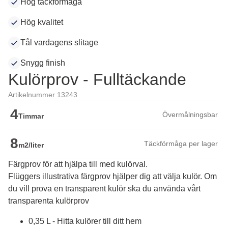
Hög täckförmåga
Hög kvalitet
Tål vardagens slitage
Snygg finish
Kulörprov - Fulltäckande
Artikelnummer 13243
4
Övermålningsbar
Timmar
8
Täckförmåga per lager
m2/liter
Färgprov för att hjälpa till med kulörval.
Flüggers illustrativa färgprov hjälper dig att välja kulör. Om 
du vill prova en transparent kulör ska du använda vårt 
transparenta kulörprov
0,35 L - Hitta kulörer till ditt hem