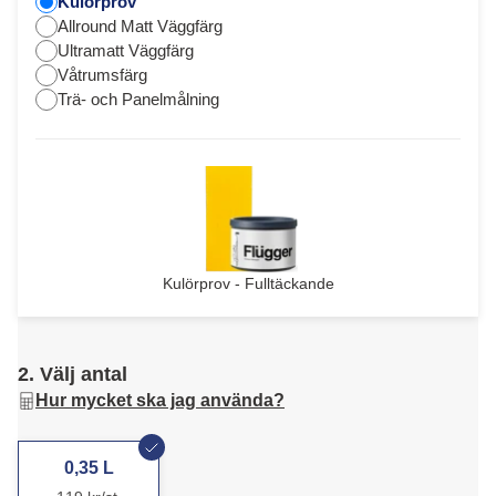
Kulörprov
Allround Matt Väggfärg
Ultramatt Väggfärg
Våtrumsfärg
Trä- och Panelmålning
Kulörprov - Fulltäckande
2. Välj antal
Hur mycket ska jag använda?
0,35 L