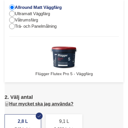
Allround Matt Väggfärg
Ultramatt Väggfärg
Våtrumsfärg
Trä- och Panelmålning
Flügger Flutex Pro 5 - Väggfärg
2. Välj antal
Hur mycket ska jag använda?
2,8 L
9,1 L