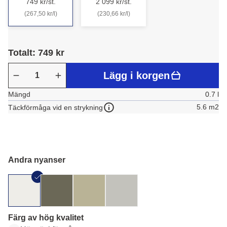
749 kr/st.
2 099 kr/st.
(267,50 kr/l)
(230,66 kr/l)
Totalt: 749 kr
Lägg i korgen
Mängd
0.7 l
5.6 m2
Täckförmåga vid en strykning
Andra nyanser
Färg av hög kvalitet