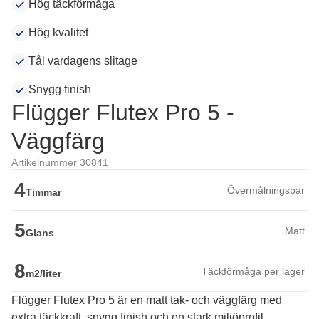
Hög täckförmåga
Hög kvalitet
Tål vardagens slitage
Snygg finish
Flügger Flutex Pro 5 -
Väggfärg
Artikelnummer 30841
4
Övermålningsbar
Timmar
5
Matt
Glans
8
Täckförmåga per lager
m2/liter
Flügger Flutex Pro 5 är en matt tak- och väggfärg med
extra täckkraft, snygg finish och en stark miljöprofil.