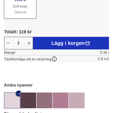
119 kr/st.
(340 kr/l)
Totalt: 119 kr
Lägg i korgen
Mängd
0.35 l
2.8 m2
Täckförmåga vid en strykning
Andra nyanser