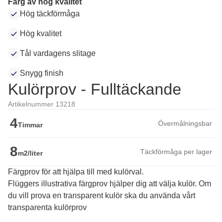
Färg av hög kvalitet
Hög täckförmåga
Hög kvalitet
Tål vardagens slitage
Snygg finish
Kulörprov - Fulltäckande
Artikelnummer 13218
4
Övermålningsbar
Timmar
8
Täckförmåga per lager
m2/liter
Färgprov för att hjälpa till med kulörval.
Flüggers illustrativa färgprov hjälper dig att välja kulör. Om 
du vill prova en transparent kulör ska du använda vårt 
transparenta kulörprov