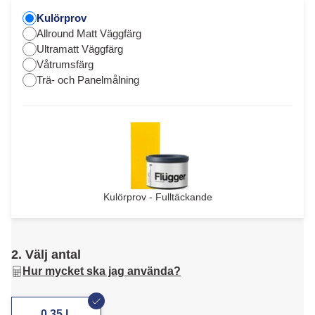
Kulörprov
Allround Matt Väggfärg
Ultramatt Väggfärg
Våtrumsfärg
Trä- och Panelmålning
Kulörprov - Fulltäckande
2. Välj antal
Hur mycket ska jag använda?
0,35 L