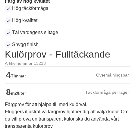
Färg av hög kvalitet
Hög täckförmåga
Hög kvalitet
Tål vardagens slitage
Snygg finish
Kulörprov - Fulltäckande
Artikelnummer 13218
4
Övermålningsbar
Timmar
8
Täckförmåga per lager
m2/liter
Färgprov för att hjälpa till med kulörval.
Flüggers illustrativa färgprov hjälper dig att välja kulör. Om 
du vill prova en transparent kulör ska du använda vårt 
transparenta kulörprov