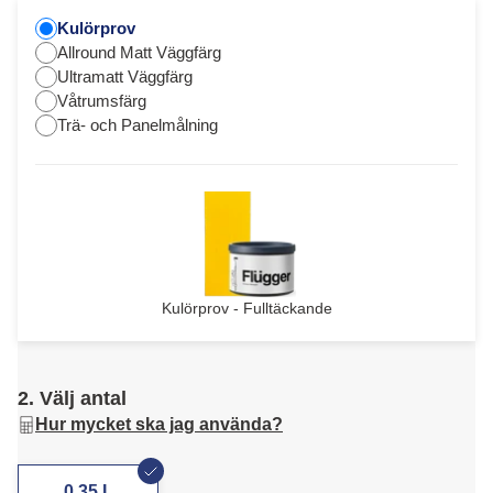
Kulörprov
Allround Matt Väggfärg
Ultramatt Väggfärg
Våtrumsfärg
Trä- och Panelmålning
Kulörprov - Fulltäckande
2. Välj antal
Hur mycket ska jag använda?
0,35 L