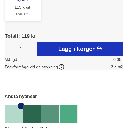
119 kr/st.
(340 kr/l)
Totalt: 119 kr
Lägg i korgen
Mängd
0.35 l
2.8 m2
Täckförmåga vid en strykning
Andra nyanser