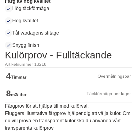
Färg av hög kvalitet
Hög täckförmåga
Hög kvalitet
Tål vardagens slitage
Snygg finish
Kulörprov - Fulltäckande
Artikelnummer 13218
4
Övermålningsbar
Timmar
8
Täckförmåga per lager
m2/liter
Färgprov för att hjälpa till med kulörval.
Flüggers illustrativa färgprov hjälper dig att välja kulör. Om 
du vill prova en transparent kulör ska du använda vårt 
transparenta kulörprov