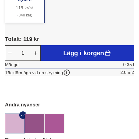
119 kr/st.
(340 kr/l)
Totalt: 119 kr
Lägg i korgen
Mängd
0.35 l
2.8 m2
Täckförmåga vid en strykning
Andra nyanser