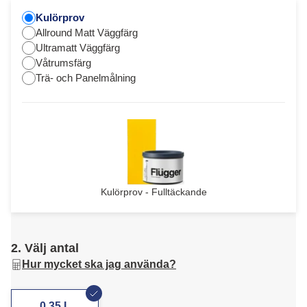
Kulörprov
Allround Matt Väggfärg
Ultramatt Väggfärg
Våtrumsfärg
Trä- och Panelmålning
Kulörprov - Fulltäckande
2. Välj antal
Hur mycket ska jag använda?
0,35 L