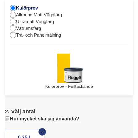
Kulörprov
Allround Matt Väggfärg
Ultramatt Väggfärg
Våtrumsfärg
Trä- och Panelmålning
Kulörprov - Fulltäckande
2. Välj antal
Hur mycket ska jag använda?
0,35 L