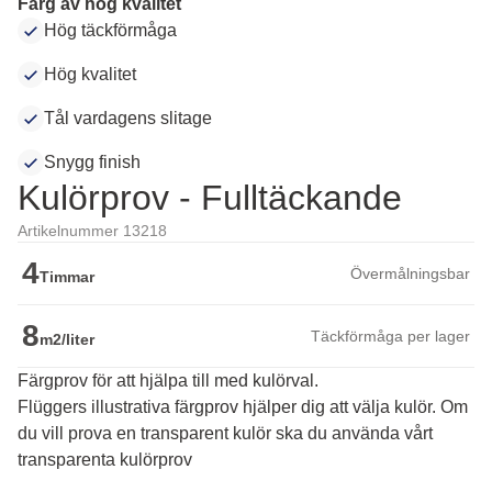
Färg av hög kvalitet
Hög täckförmåga
Hög kvalitet
Tål vardagens slitage
Snygg finish
Kulörprov - Fulltäckande
Artikelnummer 13218
4
Övermålningsbar
Timmar
8
Täckförmåga per lager
m2/liter
Färgprov för att hjälpa till med kulörval.
Flüggers illustrativa färgprov hjälper dig att välja kulör. Om 
du vill prova en transparent kulör ska du använda vårt 
transparenta kulörprov