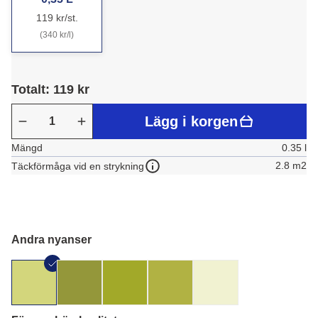
119 kr/st.
(340 kr/l)
Totalt: 119 kr
Lägg i korgen
Mängd
0.35 l
2.8 m2
Täckförmåga vid en strykning
Andra nyanser