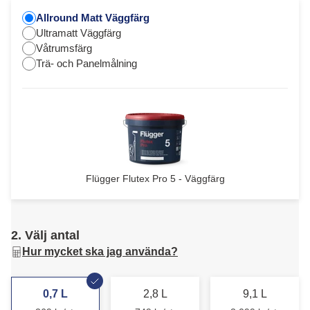
Allround Matt Väggfärg
Ultramatt Väggfärg
Våtrumsfärg
Trä- och Panelmålning
Flügger Flutex Pro 5 - Väggfärg
2. Välj antal
Hur mycket ska jag använda?
0,7 L
2,8 L
9,1 L