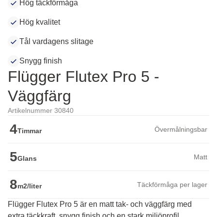
Hög täckförmåga
Hög kvalitet
Tål vardagens slitage
Snygg finish
Flügger Flutex Pro 5 -
Väggfärg
Artikelnummer 30840
4
Övermålningsbar
Timmar
5
Matt
Glans
8
Täckförmåga per lager
m2/liter
Flügger Flutex Pro 5 är en matt tak- och väggfärg med
extra täckkraft, snygg finish och en stark miljöprofil.