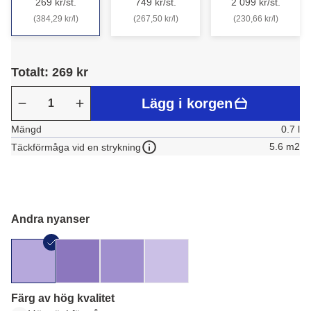
269 kr/st.
749 kr/st.
2 099 kr/st.
(384,29 kr/l)
(267,50 kr/l)
(230,66 kr/l)
Totalt: 269 kr
Lägg i korgen
Mängd
0.7 l
5.6 m2
Täckförmåga vid en strykning
Andra nyanser
Färg av hög kvalitet